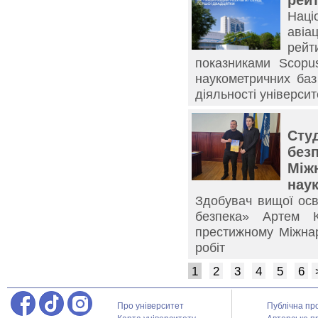
рей
Нац
авіа
рейт
показниками Scopu
наукометричних баз
діяльності університе
Сту
безп
Між
наук
Здобувач вищої осв
безпека» Артем 
престижному Міжнар
робіт
1
2
3
4
5
6
Про університет
Публічна пр