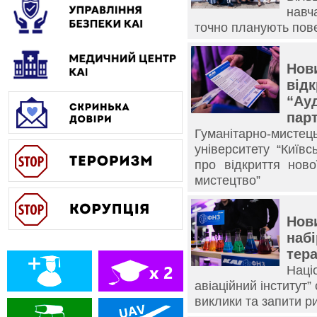
навч
точно планують пов
Нов
відк
“Ау
парт
Гуманітарно-мисте
університету “Київс
про відкриття ново
мистецтво”
Нови
набі
тера
Нац
авіаційний інститут”
виклики та запити р