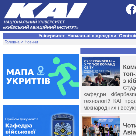
Університет
Навчальні підрозділи
Освітні
>
Головна
Новини
Ком
топ-
з кі
Сту
кафедри кібербезп
технологій КАІ про
міжнародних і всеук
Чот
Аві