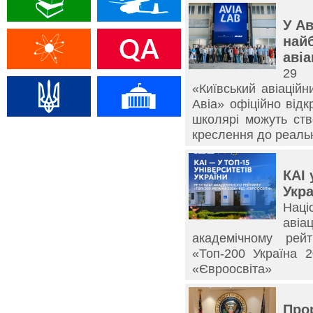
У А
най
аві
29 
«Київський авіаційн
Авіа» офіційно від
школярі можуть ств
креслення до реаль
КАІ 
Укра
Нац
авіа
академічному рей
«Топ-200 Україна 
«Євроосвіта»
Про