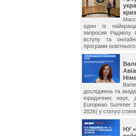
укра
кри
Масс
один із найкращих
запросив Радмілу 
вступу та онлайн-
програми освітнього
Вал
Авіа
Нім
Вале
досліджень та акаде
юридичних наук, д
European Summer Sc
2026) у статусі стип
НУ «