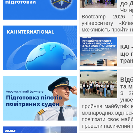
до Д
Чоти
Bootcamp 2026 т
університету «Киї
можливість пройти 
КАІ 
що г
тра
Відб
та 
З 2
унів
прийняв майбутніх в
міжнародних відносин
пов’язати своє май
провели насичений 