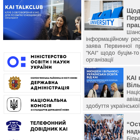
Щод
Перв
прац
Шано
інформаційному рес
заява Первинної пр
"КАІ" щодо буцім-то
організації
КАІ
Віль
Нац
авіа
здобуття української
“Ост
над
Біль