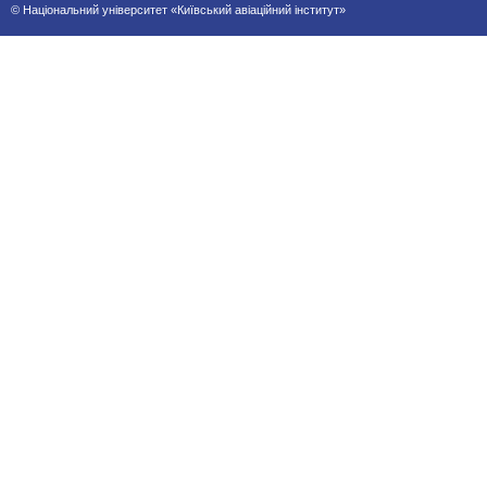
© Національний університет «Київський авіаційний інститут»