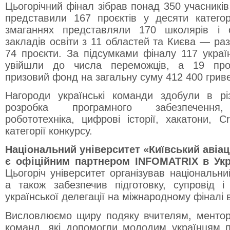
Цьогорічний фінал зібрав понад 350 учасників і
представили 167 проєктів у десяти категор
змаганнях представляли 170 школярів і с
закладів освіти з 11 областей та Києва — ра
74 проєкти. За підсумками фіналу 117 україн
увійшли до числа переможців, а 19 про
призовий фонд на загальну суму 412 400 грив
Нагороди українські команди здобули в різ
розробка програмного забезпечення,
робототехніка, цифрові історії, хакатони, C
категорії конкурсу.
Національний університет «Київський авіац
є офіційним партнером INFOMATRIX в Укра
Цьогоріч університет організував національни
а також забезпечив підготовку, супровід і 
української делегації на міжнародному фіналі 
Висловлюємо щиру подяку вчителям, ментор
команд, які допомогли молодим українцям 