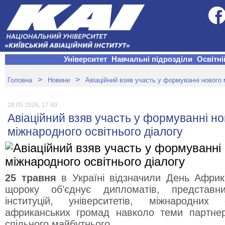
Університет
Навчальні підрозділи
Освітні
>
>
Головна
Новини
Авіаційний взяв участь у формуванні нового 
28.05.2026, 17:49
Авіаційний взяв участь у формуванні но
міжнародного освітнього діалогу
25 травня
в Україні відзначили День Афри
щороку об’єднує дипломатів, представн
інституцій, університетів, міжнародних 
африканських громад навколо теми партнер
спільного майбутнього.