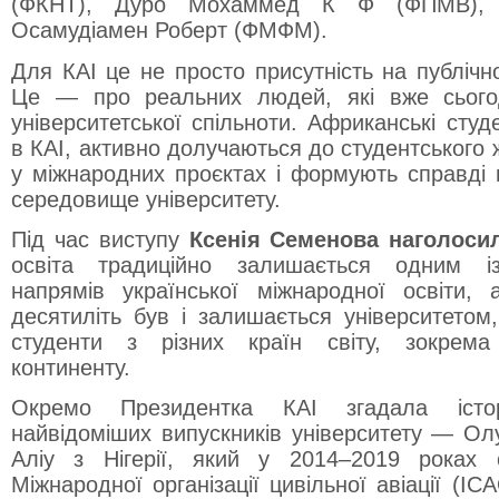
(ФКНТ), Дуро Мохаммед К Ф (ФПМВ), 
Осамудіамен Роберт (ФМФМ).
Для КАІ це не просто присутність на публічн
Це — про реальних людей, які вже сього
університетської спільноти. Африканські сту
в КАІ, активно долучаються до студентського
у міжнародних проєктах і формують справді 
середовище університету.
Під час виступу
Ксенія Семенова наголоси
освіта традиційно залишається одним і
напрямів української міжнародної освіти,
десятиліть був і залишається університетом
студенти з різних країн світу, зокрема
континенту.
Окремо Президентка КАІ згадала іст
найвідоміших випускників університету — О
Аліу з Нігерії, який у 2014–2019 роках
Міжнародної організації цивільної авіації (I