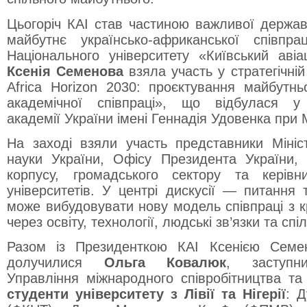
Цьогоріч КАІ став частиною важливої державн
майбутнє українсько-африканської співпра
Національного університету «Київський авіац
Ксенія Семенова
взяла участь у стратегічній 
Africa Horizon 2030: проєктування майбутнь
академічної співпраці», що відбулася у
академії України імені Геннадія Удовенка при
На заході взяли участь представники Мініст
науки України, Офісу Президента України,
корпусу, громадського сектору та керівни
університетів. У центрі дискусії — питання 
може вибудовувати нову модель співпраці з 
через освіту, технології, людські зв’язки та спі
Разом із Президенткою КАІ Ксенією Семе
долучилися
Ольга Ковалюк
, заступн
Управління міжнародного співробітництва та 
студенти університету з Лівії та Нігерії
: 