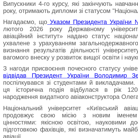
Випускники 4-го курсу, які закінчують навчан
року, отримають дипломи зі статусом "Націона
Нагадаємо, що
Указом Президента України 
лютого 2026 року Державному університ
авіаційний інститут» надано статус націона
ухвалене з урахуванням загальнодержавного
визнання результатів діяльності університет
вагомого внеску у розвиток вищої освіти і наук
З нагоди присвоєння почесного статусу унів
відвідав Президент України Володимир Зе
поспілкувався зі студентами й викладачами.
ця історична подія відбулася в рік 120
народження видатного авіаконструктора Олег
Національний університет «Київський авіац
продовжує свою місію з новим іменем
цінностями: якісною освітою, науковими д
підготовкою фахівців, які визначатимуть майб
авіації.