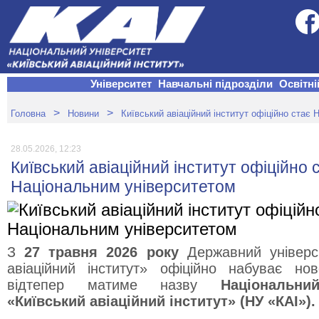
Університет
Навчальні підрозділи
Освітні
>
>
Головна
Новини
Київський авіаційний інститут офіційно стає
28.05.2026, 12:23
Київський авіаційний інститут офіційно 
Національним університетом
З
27 травня 2026 року
Державний універси
авіаційний інститут» офіційно набуває но
відтепер матиме назву
Національни
«Київський авіаційний інститут» (НУ «КАІ»).