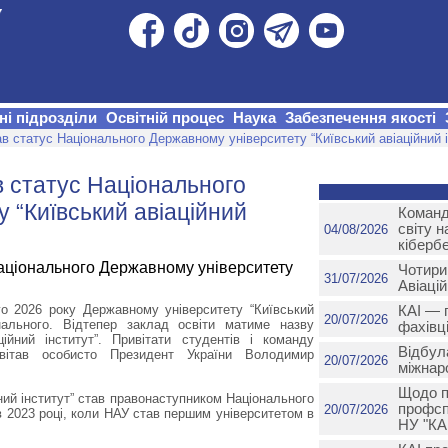
ні підрозділи
Освітній процес
Наука
Забезпечення якості
в статус Національного Державному університету “Київський авіаційний і
 статус Національного
 “Київський авіаційний
Команд
світу 
04/08/2026
кіберб
Чотири
31/07/2026
Авіаці
о 2026 року Державному університету “Київський
КАІ — п
20/07/2026
онального. Відтепер заклад освіти матиме назву
фахівці
ційний інститут”. Привітати студентів і команду
Відбул
авітав особисто Президент України Володимир
20/07/2026
міжнар
Щодо п
ний інститут” став правонаступником Національного
профспі
20/07/2026
ї в 2023 році, коли НАУ став першим університетом в
НУ "КАІ