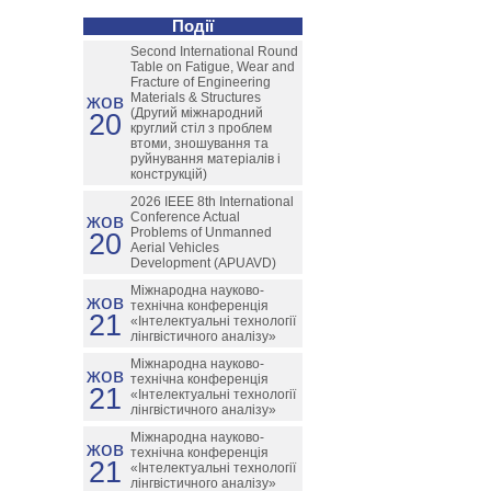
Події
Second International Round
Table on Fatigue, Wear and
Fracture of Engineering
жов
Materials & Structures
(Другий міжнародний
20
круглий стіл з проблем
втоми, зношування та
руйнування матеріалів і
конструкцій)
2026 IEEE 8th International
жов
Conference Actual
Problems of Unmanned
20
Aerial Vehicles
Development (APUAVD)
Міжнародна науково-
жов
технічна конференція
21
«Інтелектуальні технології
лінгвістичного аналізу»
Міжнародна науково-
жов
технічна конференція
21
«Інтелектуальні технології
лінгвістичного аналізу»
Міжнародна науково-
жов
технічна конференція
21
«Інтелектуальні технології
лінгвістичного аналізу»