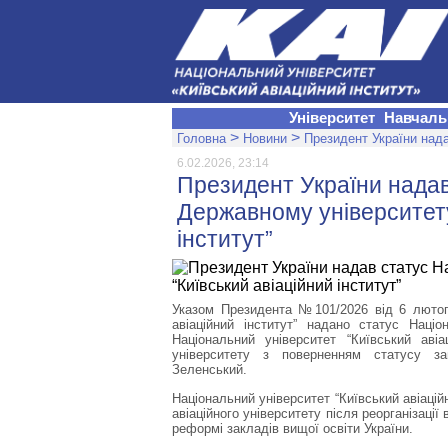
Університет
Навчаль
>
>
Головна
Новини
Президент України нада
6.02.2026, 23:14
Президент України надав
Державному університету
інститут”
Указом Президента №101/2026 від 6 лютог
авіаційний інститут” надано статус Наці
Національний університет “Київський авіа
університету з поверненням статусу з
Зеленський.
Національний університет “Київський авіацій
авіаційного університету після реорганізаці
реформі закладів вищої освіти України.