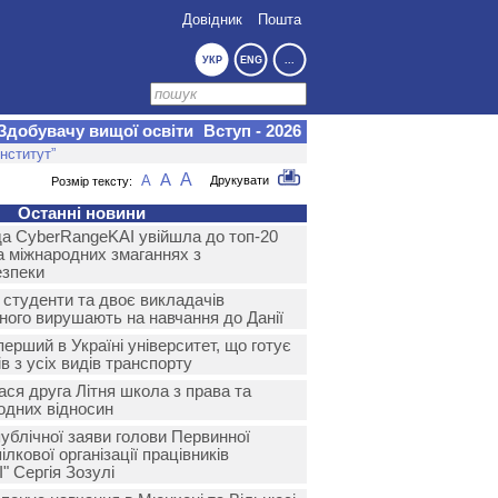
Довідник
Пошта
УКР
ENG
...
Здобувачу вищої освіти
Вступ - 2026
нститут”
A
A
A
Друкувати
Розмір тексту:
Останні новини
а CyberRangeKAI увійшла до топ-20
на міжнародних змаганнях з
езпеки
 студенти та двоє викладачів
йного вирушають на навчання до Данії
ерший в Україні університет, що готує
в з усіх видів транспорту
ася друга Літня школа з права та
одних відносин
ублічної заяви голови Первинної
лкової організації працівників
" Сергія Зозулі