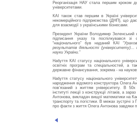
Реорганізація НАУ стала першим кроком д
університетами.
КАІ також став першим в Україні універси
некомерційного підприємства (ДНП), що да
для взаємодії з українськими бізнесами.
Президент України Володимир Зеленський сь
підписання указу та поспілкувався зі с
“національного” був наданий КАІ “
Урахо
результатів діяльності (університету)… і
науки України
.”
Набуття КАІ статусу національного універс
освітніх програм та спеціальностей, а т
державне фінансування, зокрема - на наукову
Набуття статусу національного університе
народження відомого конструктора Олега Ант
пов’язаний з життям університету. В 50х
інституті лекції з конструкції літаків, а за
Антонова, викладач вищої математики на Каф
транспорту та логістики. В межах зустрічі з
про факти з життя Олега Антонова завдяки п