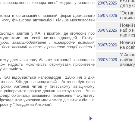
КАІ пр
о впровадження корпоративної моделі управління
20/07/2026
для ук
“Останн
15/07/2026
тетом в організаційно-правовій формі Державного
надиха
є йому фінансову автономію і більше можливостей
Новий 
набір 
06/07/2026
огодні завітав у КАІ з візитом, де оголосив про
партне
тудентами на сесії питань-відповідей. Статус
вуючи загальнодержавне і міжнародне визнання
Новий 
06/07/2026
 його вагомий внесок у розвиток вищої освіти і
на осві
У Авіа
найбіл
03/07/2026
итету дасть закладу більше автономії в оновленні
акож надасть можливість отримувати пріоритетне
авіамо
 діяльність.
ту КАІ відбувається напередодні 120-річчя з дня
онова. Збіг дат невипадковий – Антонов був тісно
 роках Антонов читав у Київському авіаційному
раз в університеті працює донька конструктора – Анна
едрі організації авіаційних перевезень Факультету
 Президентом учасники мали змогу дізнатися більше
роєкту “Невідомий Антонов”.