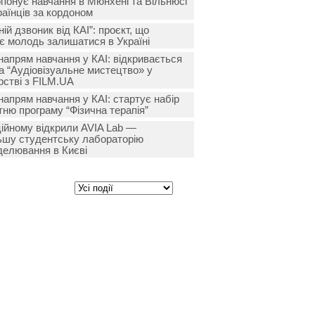
опонує навчання в Мюнхені та Вільнюсі
раїнців за кордоном
ій дзвоник від КАІ”: проєкт, що
є молодь залишатися в Україні
напрям навчання у КАІ: відкривається
на “Аудіовізуальне мистецтво» у
рстві з FILM.UA
напрям навчання у КАІ: стартує набір
тню програму “Фізична терапія”
ційному відкрили AVIA Lab —
ьшу студентську лабораторію
делювання в Києві