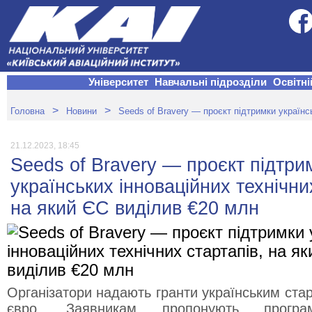
Університет
Навчальні підрозділи
Освітні
>
>
Головна
Новини
Seeds of Bravery — проєкт підтримки українс
21.12.2023, 18:45
Seeds of Bravery — проєкт підтри
українських інноваційних технічни
на який ЄС виділив €20 млн
Організатори надають гранти українським ста
євро. Заявникам пропонують програм