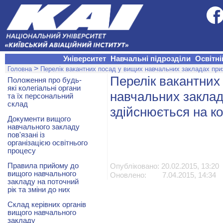
Університет
Навчальні підрозділи
Освітні
>
Головна
Перелік вакантних посад у вищих навчальних закладах приз
Перелік вакантних
Положення про будь-
які колегіальні органи
навчальних заклад
та їх персональний
склад
здійснюється на к
Документи вищого
навчального закладу
пов'язані із
організацією освітнього
процесу
Правила прийому до
Опубліковано: 20.02.2015, 13:20
вищого навчального
Оновлено: 7.04.2015, 14:34
закладу на поточний
рік та зміни до них
Склад керівних органів
вищого навчального
закладу