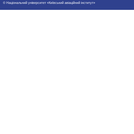
© Національний університет «Київський авіаційний інститут»