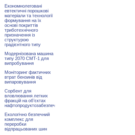
Економнолеговані
евтектичні порошкові
матеріали та технології
формування на їх
основі покриттів
триботехнічного
призначення із
структурою
градієнтного типу
Модернізована машина
типу 2070 СМТ-1 для
випробування
Моніторинг фактичних
втрат бензинів від
випаровування
Сорбент для
вловлювання летких
фракцій на об’єктах
нафтопродуктозабезпечення
Екологічно безпечний
комплекс для
переробки
відпрацьованих шин