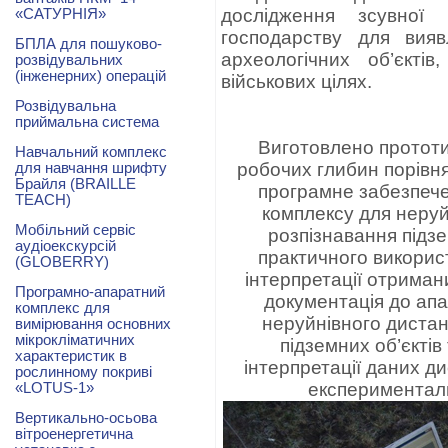
дослідження зсувної 
«САТУРНІЯ»
господарству для виявл
БПЛА для пошуково-
археологічних об’єкті
розвідувальних
(інженерних) операцій
військових цілях.
Розвідувальна
приймальна система
Стан р
Виготовлено прототи
Навчальний комплекс
робочих глибин порівн
для навчання шрифту
Брайля (BRAILLE
програмне забезпеч
TEACH)
комплексу для неруй
Мобільний сервіс
розпізнавання підз
аудіоекскурсій
практичного викорис
(GLOBERRY)
інтерпретації отриман
Програмно-апаратний
документація до ап
комплекс для
неруйнівного дистан
вимірювання основних
мікрокліматичних
підземних об’єкті
характеристик в
інтерпретації даних д
рослинному покриві
експерименталь
«LOTUS-1»
Вертикально-осьова
вітроенергетична