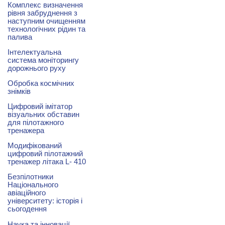
Комплекс визначення
рівня забруднення з
наступним очищенням
технологічних рідин та
палива
Інтелектуальна
система моніторингу
дорожнього руху
Обробка космічних
знімків
Цифровий імітатор
візуальних обставин
для пілотажного
тренажера
Модифікований
цифровий пілотажний
тренажер літака L- 410
Безпілотники
Національного
авіаційного
університету: історія і
сьогодення
Наука та інновації