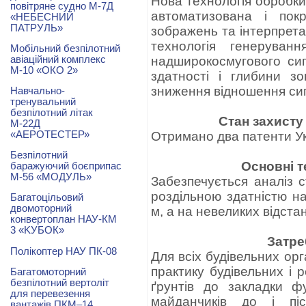
Нова технологія обробки
повітряне судно М-7Д
автоматизована і пок
«НЕБЕСНИЙ
ПАТРУЛЬ»
зображень та інтерпрета
технологія генеруван
Мобільний безпілотний
авіаційний комплекс
надширокосмугового си
М-10 «ОКО 2»
здатності і глибини з
зниження відношення сиг
Навчально-
тренувальний
безпілотний літак
Стан захисту
М-22Д
«АЕРОТЕСТЕР»
Отримано два патенти Ук
Безпілотний
Основні т
баражуючий боєприпас
М-56 «МОДУЛЬ»
Забезпечується аналіз с
роздільною здатністю н
Багатоцільовий
двомоторний
м, а на невеликих відстан
конвертоплан НАУ-КМ
3 «KУБОК»
Затре
Полікоптер НАУ ПК-08
Для всіх будівельних ор
практику будівельних і 
Багатомоторний
безпілотний вертоліт
ґрунтів до закладки ф
для перевезення
майданчиків до і пі
вантажів ПКМ–14