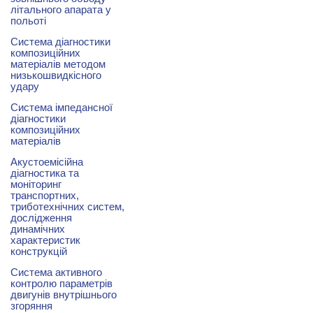
літального апарата у
польоті
Система діагностики
композиційних
матеріалів методом
низькошвидкісного
удару
Система імпедансної
діагностики
композиційних
матеріалів
Акустоемісійна
діагностика та
моніторинг
транспортних,
триботехнічних систем,
дослідження
динамічних
характеристик
конструкцій
Система активного
контролю параметрів
двигунів внутрішнього
згоряння