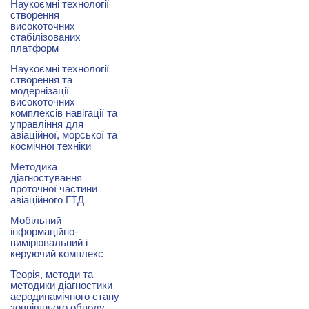
Наукоємні технології
створення
високоточних
стабілізованих
платформ
Наукоємні технології
створення та
модернізації
високоточних
комплексів навігації та
управління для
авіаційної, морської та
космічної техніки
Методика
діагностування
проточної частини
авіаційного ГТД
Мобільний
інформаційно-
вимірювальний і
керуючий комплекс
Теорія, методи та
методики діагностики
аеродинамічного стану
зовнішнього обводу