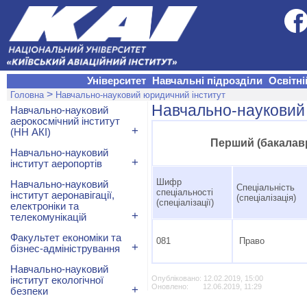
Університет
Навчальні підрозділи
Освітні
>
Головна
Навчально-науковий юридичний інститут
Навчально-науковий
Навчально-науковий
аерокосмічний інститут
+
(НН АКІ)
Перший (бакалавр
Навчально-науковий
+
інститут аеропортів
Шифр
Навчально-науковий
Спеціальність
спеціальності
інститут аеронавігації,
(спеціалізація)
(спеціалізації)
електроніки та
+
телекомунікацій
Факультет економіки та
081
Право
+
бізнес-адміністрування
Навчально-науковий
Опубліковано: 12.02.2019, 15:00
інститут екологічної
+
Оновлено: 12.06.2019, 11:29
безпеки