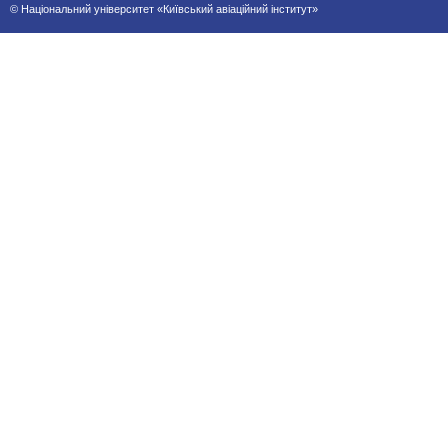
© Національний університет «Київський авіаційний інститут»