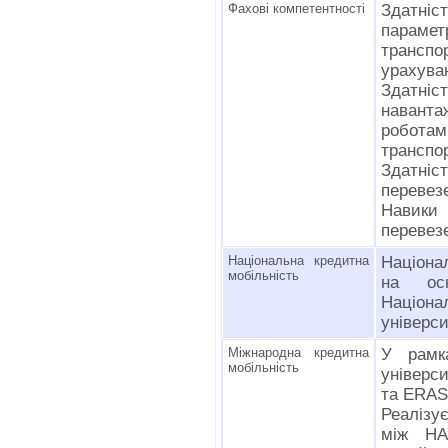
Фахові компетентності
Здатні
параме
трансп
урахува
Здатні
наванта
робота
транспор
Здатні
перевез
Навики
перевез
Національна кредитна
Націона
мобільність
на осн
Націона
універси
Міжнародна кредитна
У рамк
мобільність
універс
та ERA
Реалізу
між НАУ