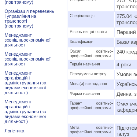
275 «Тр
(повітряному)
транспор
Організація перевезень
Спеціалізація
275.04 «
і управління на
транспорті
транспор
(повітряному)
Рівень вищої освіти
Перший 
Менеджмент
зовнішньоекономічної
Кваліфікація
Бакалавр
діяльності
Обсяг освітньо-
240 кре
Менеджмент
професійної програми
зовнішньоекономічної
діяльності
Термін навчання
4 роки
Менеджмент
Передумови вступу
Умови в
організацій і
адміністрування (за
Мова(и) викладання
Українсь
видами економічної
діяльності)
Форма навчання
Денна, 
Менеджмент
Гарант освітньо-
Омельче
організацій і
професійної програми
кафедри
адміністрування (за
видами економічної
діяльності)
Мета освітньо-
Підгото
Логістика
професійної програми
галузі