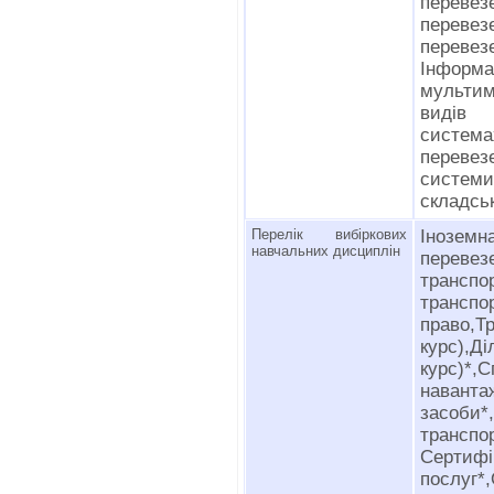
перевез
перевез
перев
Інформ
мульти
видів
система
перевезе
систем
складсь
Перелік вибіркових
Інозе
навчальних дисциплін
пере
транспо
транс
право,
курс),Д
курс)*
наванта
засоби
транспо
Сертиф
послуг*