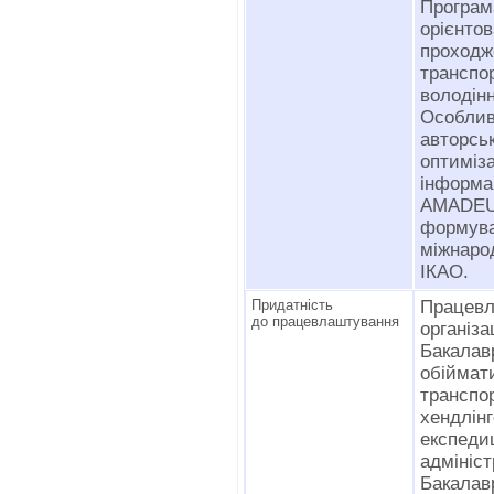
Програм
орієнт
проходж
транспо
володін
Особли
авторськ
оптиміз
інформа
AMADE
формув
міжнар
ІКАО.
Придатність
Працевл
до працевлаштування
органі
Бакала
обіймат
транспор
хендлі
експе
адмініст
Бакалав