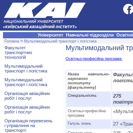
Університет
Навчальні підрозділи
Освітні
>
Головна
Мультимодальний транспорт і логістика
Мультимодальний тра
Факультет
транспортних
технологій
Освітньо-професійна програма
Мультимодальний
транспорт і логістика
Назва навчально-
Факуль
наукового
Мультимодальний
логіст
інституту
транспорт і логістика
(факультету)
Організація авіаційних
Спеціальність
275 «
робіт і послуг
повітр
Організація авіаційних
Освітньо-професійна
«Мульти
робіт і послуг
програма
Організація перевезень
Галузь знань
27 «Тра
і управління на
транспорті
Спеціальність