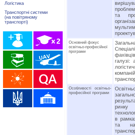
вирішув
Логістика
пробле
Транспортні системи
та про
(на повітряному
органі
транспорті)
мультим
проекту
Основний фокус
Загальна
освітньо-професійної
Спеціал
програми
фахівці
галузі: 
логіст
компані
транспор
Особливості освітньо-
Освітнь
професійної програми
загальн
результ
ринку 
технолог
в рамка
та нау
транспор