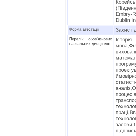
Корейс
(Південн
Embry-R
Dublin I
Форма атестації
Захист 
Перелік обов’язкових
Історі
навчальних дисциплін
мова,Ф
вихов
матем
програ
проекту
ймов
статис
аналі
проце
транс
технолог
праці,В
техноло
засоби
підпри