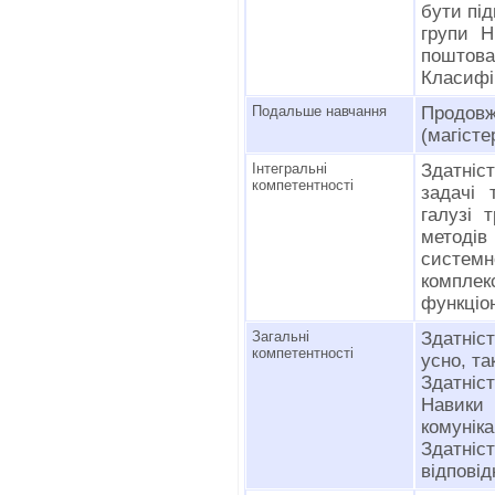
бути пі
групи Н
поштова 
Класифі
Подальше навчання
Продо
(магісте
Інтегральні
Здатніс
компетентності
задачі 
галузі 
методів
систем
компле
функціо
Загальні
Здатніс
компетентності
усно, та
Здатніс
Навики
комуніка
Здатн
відповід