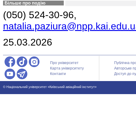
Більше про подію
(050) 524-30-96,
natalia.paziura@npp.kai.edu.
25.03.2026
Про університет
Публічна пр
Карта університету
Авторське п
Контакти
Доступ до пу
© Національний університет «Київський авіаційний інститут»