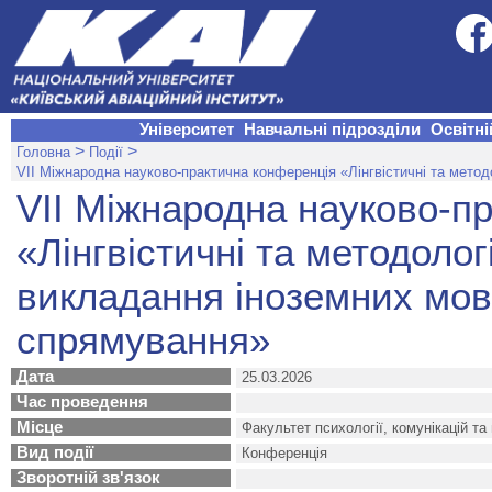
Університет
Навчальні підрозділи
Освітні
>
>
Головна
Події
VІІ Міжнародна науково-практична конференція «Лінгвістичні та мето
VІІ Міжнародна науково-п
«Лінгвістичні та методолог
викладання іноземних мов
спрямування»
Дата
25.03.2026
Час проведення
Місце
Факультет психології, комунікацій та
Вид події
Конференція
Зворотній зв'язок