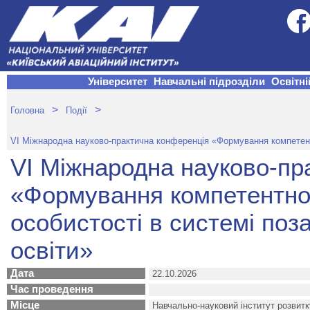
Університет
Навчальні підрозділи
Освітні
>
>
Головна
Події
VІ Міжнародна науково-практична конференція «Формування компетентн
VІ Міжнародна науково-пр
«Формування компетентно
особистості в системі поз
освіти»
Дата
22.10.2026
Час проведення
Місце
Навчально-науковий інститут розвитк