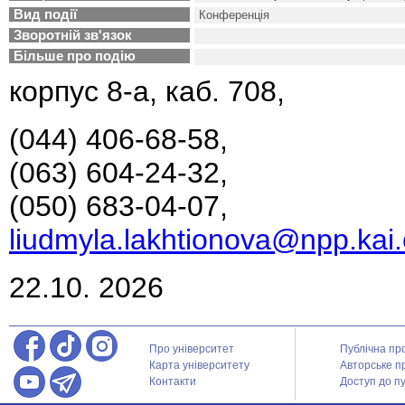
Вид події
Конференція
Зворотній зв'язок
Більше про подію
корпус 8-а, каб. 708,
(044) 406-68-58,
(063) 604-24-32,
(050) 683-04-07,
liudmyla.lakhtionova@npp.kai
22.10. 2026
Про університет
Публічна пр
Карта університету
Авторське п
Контакти
Доступ до пу