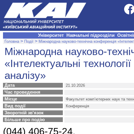
Університет
Навчальні підрозділи
Освітні
>
>
Головна
Події
Міжнародна науково-технічна конференція «Інтелекту
Міжнародна науково-техні
«Інтелектуальні технології
аналізу»
Дата
21.10.2026
Час проведення
Місце
Факультет комп’ютерних наук та техн
Вид події
Конференція
Зворотній зв'язок
Більше про подію
(044) 406-75-24,