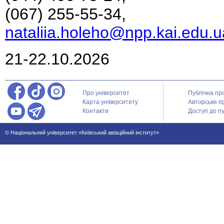
(067) 255-55-34,
nataliia.holeho@npp.kai.edu.u
21-22.10.2026
Про університет
Публічна пр
Карта університету
Авторське п
Контакти
Доступ до пу
© Національний університет «Київський авіаційний інститут»