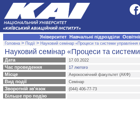
Університет
Навчальні підрозділи
Освітні
>
>
Головна
Події
Науковий семінар «Процеси та системи управління я
Науковий семінар «Процеси та системи у
Дата
17.03.2022
Час проведення
17 лютого
Місце
Аерокосмічний факультет (АКФ)
Вид події
Семінар
Зворотній зв'язок
(044) 406-77-73
Більше про подію