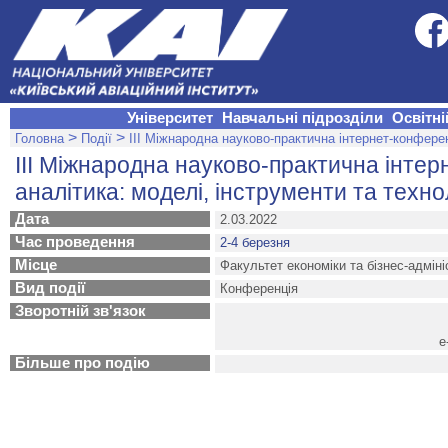
Університет
Навчальні підрозділи
Освітні
>
>
Головна
Події
ІІІ Міжнародна науково-практична інтернет-конферен
ІІІ Міжнародна науково-практична інтер
аналітика: моделі, інструменти та техно
Дата
2.03.2022
Час проведення
2-4 березня
Місце
Факультет економіки та бізнес-адмін
Вид події
Конференція
Зворотній зв'язок
е
Більше про подію