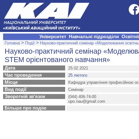
Університет
Навчальні підрозділи
Освітні
>
>
Головна
Події
Науково-практичний семінар «Моделювання освітн
Науково-практичний семінар «Моделюв
STEM орієнтованого навчання»
Дата
25.02.2021
Час проведення
25 лютого
Місце
Кафедра управління професійною ос
Вид події
Семінар
Зворотній зв'язок
(044) 406-74-00
upo.nau@gmail.com
Більше про подію