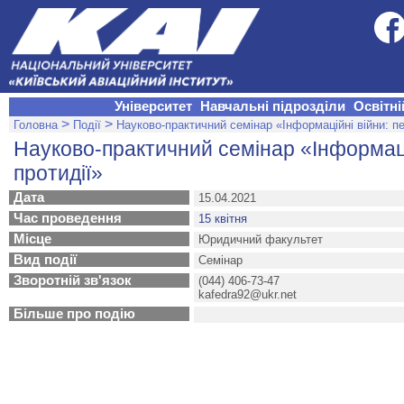
Університет
Навчальні підрозділи
Освітні
>
>
Головна
Події
Науково-практичний семінар «Інформаційні війни: п
Науково-практичний семінар «Інформаці
протидії»
Дата
15.04.2021
Час проведення
15 квітня
Місце
Юридичний факультет
Вид події
Семінар
Зворотній зв'язок
(044) 406-73-47
kafedra92@ukr.net
Більше про подію