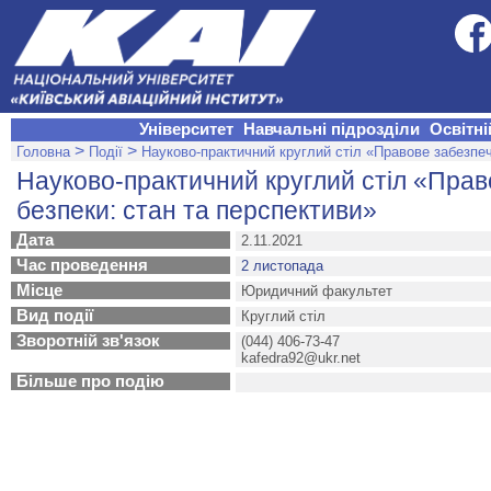
Університет
Навчальні підрозділи
Освітні
>
>
Головна
Події
Науково-практичний круглий стіл «Правове забезпеч
Науково-практичний круглий стіл «Прав
безпеки: стан та перспективи»
Дата
2.11.2021
Час проведення
2 листопада
Місце
Юридичний факультет
Вид події
Круглий стіл
Зворотній зв'язок
(044) 406-73-47
kafedra92@ukr.net
Більше про подію