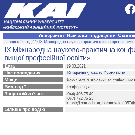
Університет
Навчальні підрозділи
Освітні
>
>
Головна
Події
ІX Міжнародна науково-практична конференція «Акт
ІX Міжнародна науково-практична конф
вищої професійної освіти»
Дата
19.03.2021
Час проведення
19 березня у межах Симпозіуму
Місце
Факультет лінгвістики та соціальних 
Вид події
Конференція
Зворотній зв'язок
(044) 406-75-40
(067) 772-75-23
k_pро@nau.edu.ua
,
baranovcka1957@
Більше про подію