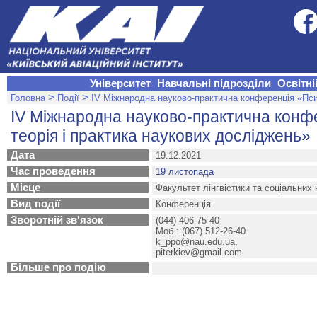
Університет
Навчальні підрозділи
Освітні
>
>
Головна
Події
ІV Міжнародна науково-практична конференція «Псих
ІV Міжнародна науково-практична конфе
теорія і практика наукових досліджень»
Дата
19.12.2021
Час проведення
19 листопада
Місце
Факультет лінгвістики та соціальних 
Вид події
Конференція
Зворотній зв'язок
(044) 406-75-40
Моб.: (067) 512-26-40
k_pро@nau.edu.ua
,
piterkiev@gmail.com
Більше про подію