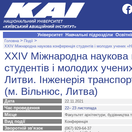
Університет
Навчальні підрозділи
Освітні
>
>
Головна
Події
ХXIV Міжнародна наукова конференція студентів і молодих учених «На
ХXIV Міжнародна наукова
студентів і молодих учени
Литви. Інженерія транспор
(м. Вільнюс, Литва)
Дата
22.11.2021
Час проведення
22– 23 листопада
Місце
Факультет архітектури, будівництва 
Вид події
Конференція
Зворотній зв'язок
(067) 929-64-37