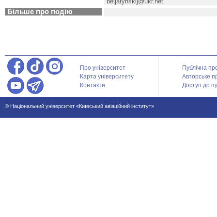
beljatynskij@ukr.net
Більше про подію
Про університет
Публічна пр
Карта університету
Авторське п
Контакти
Доступ до пу
© Національний університет «Київський авіаційний інститут»