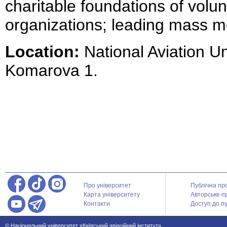
charitable foundations of volu
organizations; leading mass m
Location:
National Aviation Uni
Komarova 1.
Про університет
Публічна пр
Карта університету
Авторське п
Контакти
Доступ до пу
© Національний університет «Київський авіаційний інститут»