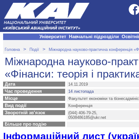
Університет
Навчальні підрозділи
Освітні
>
>
Головна
Події
Міжнародна науково-практична конференція «Фін
Міжнародна науково-прак
«Фінанси: теорія і практик
Дата
14.11.2019
Час проведення
14 листопада
Місце
Факультет економіки та бізнесадміні
Вид події
Конференція
Зворотній зв'язок
(044) 406-79-25,
0508486185@ukr.net
Більше про подію
Інформаційний лист (україн