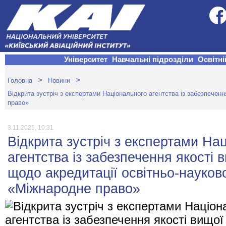
Університет
Навчальні підрозділи
Освітні
>
>
Головна
Новини
Відкрита зустріч з експертами Національного агентства із забезпечен
право»
3.11.2025, 10:31
Відкрита зустріч з експертами На
агентства із забезпечення якості 
щодо акредитації освітньо-науков
«Міжнародне право»