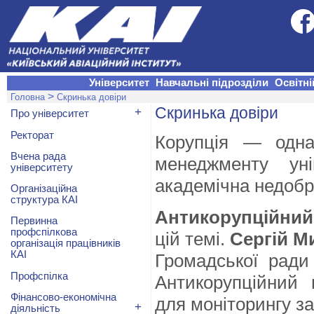
Університет
Навчальні підрозділи
Освітні
>
Головна
Скринька довіри
Скринька довіри
+
Про університет
Ректорат
Корупція — одна
Вчена рада
менеджменту ун
університету
академічна недобр
Організаційна
структура КАІ
Антикорупційний
Первинна
профспілкова
цій темі.
Сергій М
організація працівників
КАІ
Громадської ради
Профспілка
Антикорупційний 
Фінансово-економічна
для моніторингу за
+
діяльність