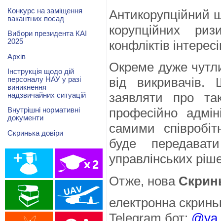
Конкурс на заміщення
Антикорупційний ш
вакантних посад
корупційних ризи
Вибори президента КАІ
2025
конфліктів інтересі
Архів
Окреме дуже чутл
Інструкція щодо дій
від викривачів.
персоналу НАУ у разі
виникнення
заявляти про так
надзвичайних ситуацій
професійно адмін
Внутрішні нормативні
документи
самими співробіт
Скринька довіри
буде передават
управлінських ріш
Отже, нова
Скрин
електронна скринь
Telegram бот:
@ya_