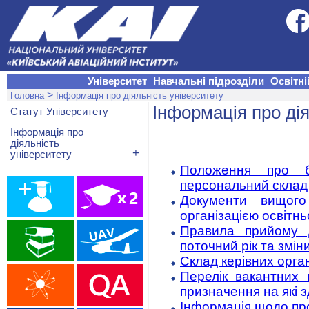
Університет
Навчальні підрозділи
Освітні
>
Головна
Інформація про діяльність університету
Інформація про дія
Статут Університету
Інформація про
діяльність
+
університету
Положення про бу
персональний склад
Документи вищого 
організацією освітн
Правила прийому 
поточний рік та змін
Склад керівних орга
Перелік вакантних
призначення на які 
Інформація щодо пр