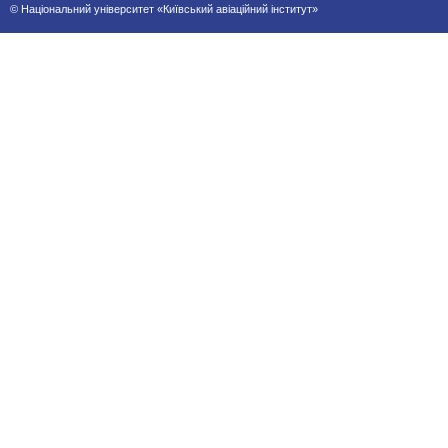
© Національний університет «Київський авіаційний інститут»