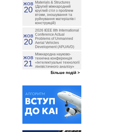
жов
Materials & Structures
(Другий міжнародний
20
круглий стіл з проблем
втоми, зношування та
руйнування матеріалів і
конструкцій)
2026 IEEE 8th International
жов
Conference Actual
Problems of Unmanned
20
Aerial Vehicles
Development (APUAVD)
Міжнародна науково-
жов
технічна конференція
21
«Інтелектуальні технології
лінгвістичного аналізу»
Більше подій >