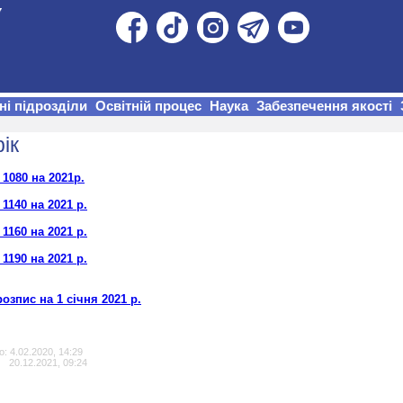
ні підрозділи
Освітній процес
Наука
Забезпечення якості
ік
1080 на 2021р.
1140 на 2021
р.
1160 на 2021 р.
1190 на 2021 р.
озпис на 1 січня 2021 р.
: 4.02.2020, 14:29
20.12.2021, 09:24