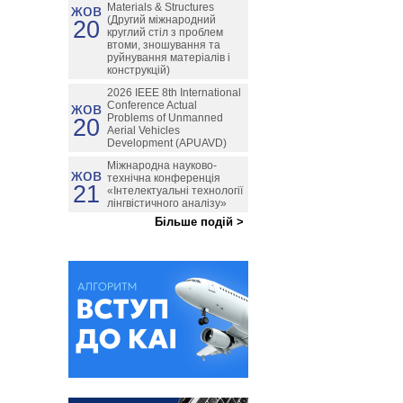
жов
Materials & Structures
(Другий міжнародний
20
круглий стіл з проблем
втоми, зношування та
руйнування матеріалів і
конструкцій)
2026 IEEE 8th International
жов
Conference Actual
Problems of Unmanned
20
Aerial Vehicles
Development (APUAVD)
Міжнародна науково-
жов
технічна конференція
21
«Інтелектуальні технології
лінгвістичного аналізу»
Більше подій >