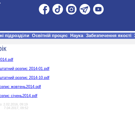
ні підрозділи
Освітній процес
Наука
Забезпечення якості
ік
014.pdf
штатний розпис 2014-01.pdf
штатний розпис 2014-10.pdf
озпис жовтень2014.pdf
озпис січень2014.pdf
: 2.02.2016, 09:19
7.04.2017, 09:52