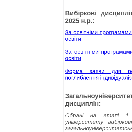
Вибіркові дисциплі
2025 н.р.:
За освітніми програмами
освіти
За освітніми програмами
освіти
Форма заяви для ре
поглиблення
індивідуаліз
Загальноуніверси
дисциплін:
Обрані на етапі 1 
університету вибірко
загальноуніверситетсько