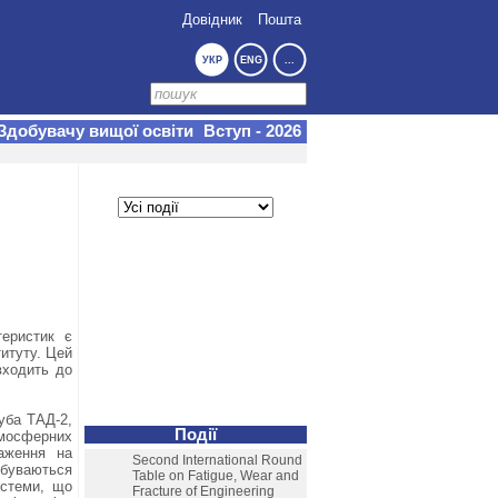
Довідник
Пошта
УКР
ENG
...
Здобувачу вищої освіти
Вступ - 2026
теристик є
титуту. Цей
входить до
уба ТАД-2,
Події
тмосферних
аження на
Second International Round
буваються
Table on Fatigue, Wear and
истеми, що
Fracture of Engineering