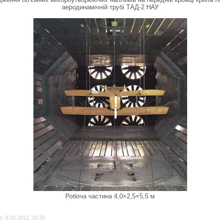
аеродинамічній трубі ТАД-2 НАУ
Робоча частина
4,0×2,5×5,5 м
: 8.10.2012, 16:30