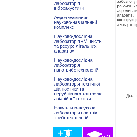
забезпечую
лабораторія
робочої ч
віброакустики
аеродинам
апаратів,
Аеродинамічний
конструкці
науково-навчальний
з часу її 
комплекс
Науково-дослідна
лабораторія «Міцність
та ресурс літальних
апаратів»
Науково-дослідна
лабораторія
нанотриботехнологій
Науково-дослідна
лабораторія технічної
діагностики та
неруйнівного контролю
Дослі
авіаційної техніки
Навчально-наукова
лабораторія новітніх
триботехнологій