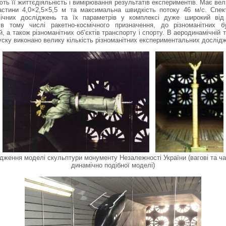
ть її життєдіяльність і вимірювання результатів експериментів. Має вел
астини 4,0×2,5×5,5 м та максимальна швидкість потоку 46 м/с. Спект
ічних досліджень та їх параметрів у комплексі дуже широкий від
 в тому числі ракетно-космічного призначення, до різноманітних б
й, а також різноманітних об’єктів транспорту і спорту. В аеродинамічній 
пуску виконано велику кількість різноманітних експериментальних дослід
дження моделі скульптури монументу Незалежності України (вагові та ча
динамічно подібної моделі)