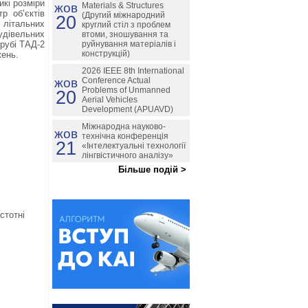
икі розміри
жов
Materials & Structures
р об’єктів
(Другий міжнародний
20
 літальних
круглий стіл з проблем
удівельних
втоми, зношування та
трубі ТАД-2
руйнування матеріалів і
конструкцій)
жень.
2026 IEEE 8th International
жов
Conference Actual
Problems of Unmanned
20
Aerial Vehicles
Development (APUAVD)
Міжнародна науково-
жов
технічна конференція
21
«Інтелектуальні технології
лінгвістичного аналізу»
Більше подій >
стотні