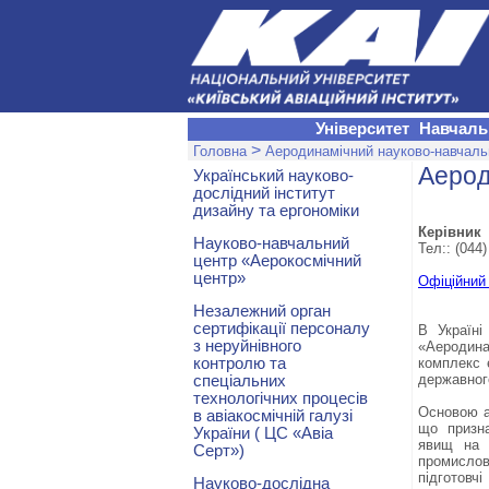
Університет
Навчаль
>
Головна
Аеродинамічний науково-навчаль
Аерод
Український науково-
дослідний інститут
дизайну та ергономіки
Керівник
Науково-навчальний
Тел:: (044)
центр «Аерокосмічний
центр»
Офіційний
Незалежний орган
сертифікації персоналу
В Україні
з неруйнівного
«Аеродинам
контролю та
комплекс 
державног
спеціальних
технологічних процесів
Основою а
в авіакосмічній галузі
що призна
України ( ЦС «Авіа
явищ на 
Серт»)
промисло
підготовч
Науково-дослідна