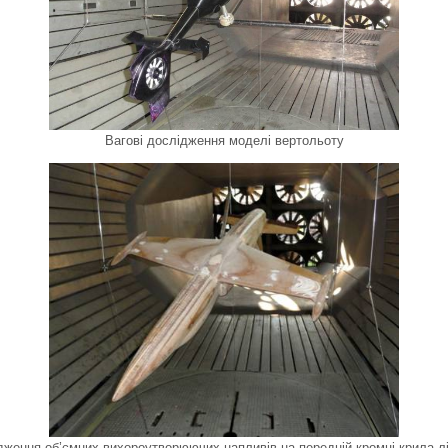
Вагові дослідження моделі вертольоту
дження об’ємних вихороутворюючих напливів на передній кромці крила лі