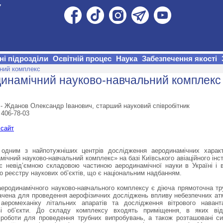
ні підрозділи
Освітній процес
Наука
Забезпечення якості
ний комплекс
инамічний науково-навчальний комплекс
-
Жданов Олександр Іванович,
старший науковий співробітник
 406-78-03
 сайт
 одним з найпотужніших центрів дослідження аеродинамічних харак
ічний науково-навчальний комплекс» на базі Київського авіаційного інс
є невід’ємною складовою частиною аеродинамічної науки в Україні і 
о реєстру наукових об’єктів, що є національним надбанням.
еродинамічного науково-навчального комплексу є діюча прямоточна тр
чена для проведення аерофізичних досліджень впливу небезпечних а
аеромеханіку літальних апаратів та дослідження вітрового навант
ві об’єкти. До складу комплексу входять приміщення, в яких від
і роботи для проведення трубних випробувань, а також розташовані с