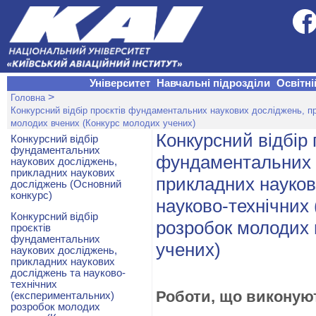
Університет
Навчальні підрозділи
Освітні
>
Головна
Конкурсний відбір проєктів фундаментальних наукових досліджень, п
молодих вчених (Конкурс молодих учених)
Конкурсний відбір 
Конкурсний відбір
фундаментальних
фундаментальних 
наукових досліджень,
прикладних наукових
прикладних науков
досліджень (Основний
конкурс)
науково-технічних
Конкурсний відбір
розробок молодих 
проєктів
фундаментальних
учених)
наукових досліджень,
прикладних наукових
досліджень та науково-
технічних
Роботи, що виконую
(експериментальних)
розробок молодих