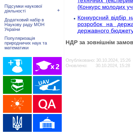
технічних (експери
Підсумки наукової
(Конкурс молодих уч
+
діяльності
Конкурсний відбір н
Додатковий набір в
розробок на держа
Наукову раду МОН
України
державного бюджет
Популяризація
НДР за зовнішнім замо
природничих наук та
математики
Опубліковано: 30.10.2024, 15:26
Оновлено: 30.10.2024, 15:28