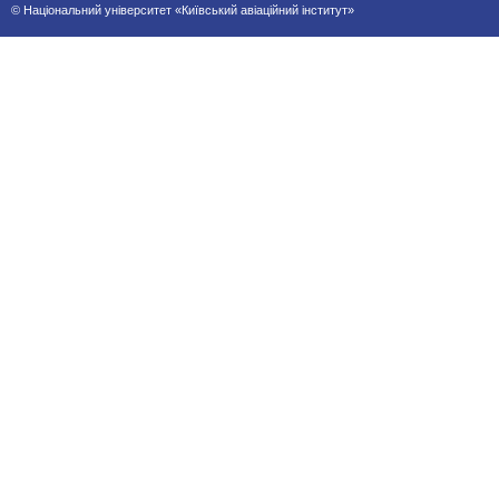
© Національний університет «Київський авіаційний інститут»