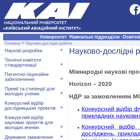
Університет
Навчальні підрозділи
Освітні
>
Головна
Науково-дослідні роботи
Науково-дослідні 
+
Наукові розробки
Технічні комітети
+
стандартизації
Міжнародні наукові про
Патентно-ліцензійне
+
забезпечення
Horizon – 2020
Премії та стипендії для
+
молодих учених
НДР за замовленням М
Конкурсний відбір
+
Конкурсний відбір 
дослідницьких проектів
прикладних наукових
Конкурсний відбір
наукових проектів для
+
Конкурсний відбір
молодих вчених
досліджень, прикла
+
Державне замовлення