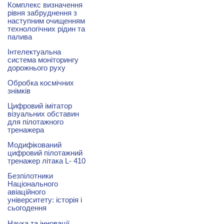
Комплекс визначення
рівня забруднення з
наступним очищенням
технологічних рідин та
палива
Інтелектуальна
система моніторингу
дорожнього руху
Обробка космічних
знімків
Цифровий імітатор
візуальних обставин
для пілотажного
тренажера
Модифікований
цифровий пілотажний
тренажер літака L- 410
Безпілотники
Національного
авіаційного
університету: історія і
сьогодення
Наука та інновації