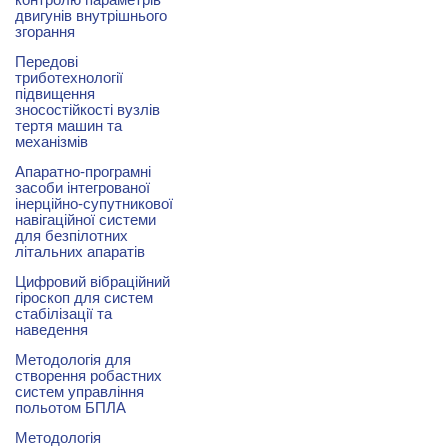
контролю параметрів
двигунів внутрішнього
згорання
Передові
триботехнології
підвищення
зносостійкості вузлів
тертя машин та
механізмів
Апаратно-програмні
засоби інтегрованої
інерційно-супутникової
навігаційної системи
для безпілотних
літальних апаратів
Цифровий вібраційний
гіроскоп для систем
стабілізації та
наведення
Методологія для
створення робастних
систем управління
польотом БПЛА
Методологія