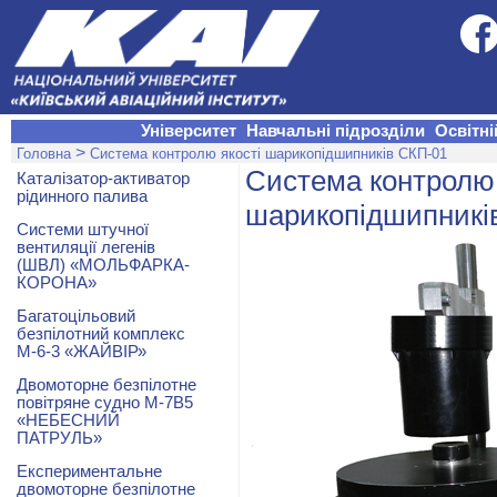
Університет
Навчальні підрозділи
Освітні
>
Головна
Система контролю якості шарикопідшипників СКП-01
Система контролю 
Каталізатор-активатор
рідинного палива
шарикопідшипникі
Системи штучної
вентиляції легенів
(ШВЛ) «МОЛЬФАРКА-
КОРОНА»
Багатоцільовий
безпілотний комплекс
М-6-3 «ЖАЙВІР»
Двомоторне безпілотне
повітряне судно М-7В5
«НЕБЕСНИЙ
ПАТРУЛЬ»
Експериментальне
двомоторне безпілотне