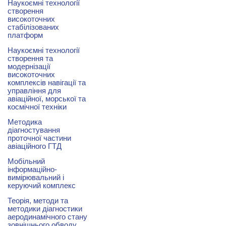
Наукоємні технології
створення
високоточних
стабілізованих
платформ
Наукоємні технології
створення та
модернізації
високоточних
комплексів навігації та
управління для
авіаційної, морської та
космічної техніки
Методика
діагностування
проточної частини
авіаційного ГТД
Мобільний
інформаційно-
вимірювальний і
керуючий комплекс
Теорія, методи та
методики діагностики
аеродинамічного стану
зовнішнього обводу