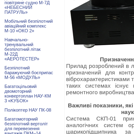
повітряне судно М-7Д
«НЕБЕСНИЙ
ПАТРУЛЬ»
Мобільний безпілотний
авіаційний комплекс
М-10 «ОКО 2»
Навчально-
тренувальний
безпілотний літак
М-22Д
Призначенн
«АЕРОТЕСТЕР»
Прилад розроблений в л
Безпілотний
призначений для контр
баражуючий боєприпас
М-56 «МОДУЛЬ»
віброхарактеристиками т
таких системах існує 
Багатоцільовий
двомоторний
ремонтного виробництва
конвертоплан НАУ-КМ
3 «KУБОК»
Важливі показники, як
Полікоптер НАУ ПК-08
наук
Система СКП-01 принц
Багатомоторний
безпілотний вертоліт
аналогічних систем о
для перевезення
шарикопідшипника за
вантажів ПКМ–14