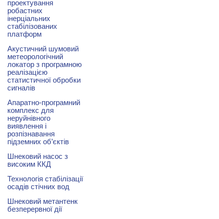
проектування
робастних
інерціальних
стабілізованих
платформ
Акустичний шумовий
метеорологічний
локатор з програмною
реалізацією
статистичної обробки
сигналів
Апаратно-програмний
комплекс для
неруйнівного
виявлення і
розпізнавання
підземних об’єктів
Шнековий насос з
високим ККД
Технологія стабілізації
осадів стічних вод
Шнековий метантенк
безперервної дії