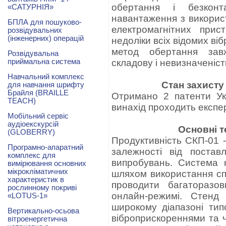
обертання і безконт
«САТУРНІЯ»
навантаження з використ
БПЛА для пошуково-
електромагнітних прис
розвідувальних
(інженерних) операцій
недоліки всіх відомих ві
метод обертання завж
Розвідувальна
приймальна система
складову і невизначеніст
Навчальний комплекс
Стан захисту
для навчання шрифту
Брайля (BRAILLE
Отримано 2 патенти Ук
TEACH)
винахід проходить експер
Мобільний сервіс
аудіоекскурсій
Основні т
(GLOBERRY)
Продуктивність СКП-01 -
Програмно-апаратний
залежності від постав
комплекс для
випробувань. Система 
вимірювання основних
мікрокліматичних
шляхом використання сп
характеристик в
проводити багаторазов
рослинному покриві
онлайн-режимі. Стенд 
«LOTUS-1»
широкому діапазоні типо
Вертикально-осьова
віброприскореннями та 
вітроенергетична