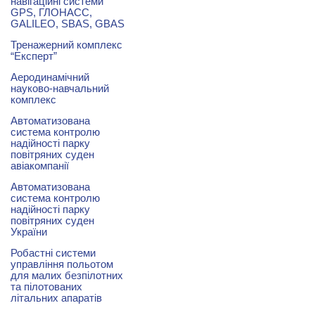
навігаційні системи
GPS, ГЛОНАСС,
GALILEO, SBAS, GBAS
Тренажерний комплекс
“Експерт”
Аеродинамічний
науково-навчальний
комплекс
Автоматизована
система контролю
надійності парку
повітряних суден
авіакомпанії
Автоматизована
система контролю
надійності парку
повітряних суден
України
Робастні системи
управління польотом
для малих безпілотних
та пілотованих
літальних апаратів