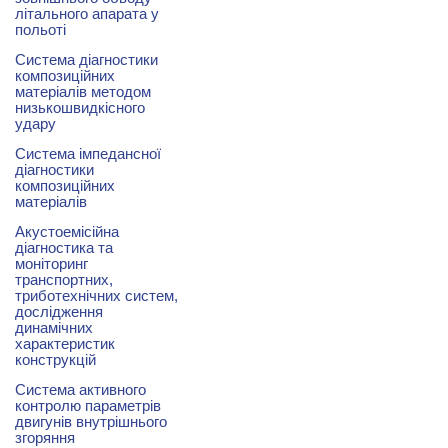
літального апарата у
польоті
Система діагностики
композиційних
матеріалів методом
низькошвидкісного
удару
Система імпедансної
діагностики
композиційних
матеріалів
Акустоемісійна
діагностика та
моніторинг
транспортних,
триботехнічних систем,
дослідження
динамічних
характеристик
конструкцій
Система активного
контролю параметрів
двигунів внутрішнього
згоряння