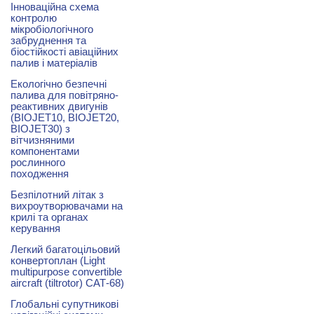
Інноваційна схема
контролю
мікробіологічного
забруднення та
біостійкості авіаційних
палив і матеріалів
Екологічно безпечні
палива для повітряно-
реактивних двигунів
(BIOJET10, BIOJET20,
BIOJET30) з
вітчизняними
компонентами
рослинного
походження
Безпілотний літак з
вихроутворювачами на
крилі та органах
керування
Легкий багатоцільовий
конвертоплан (Light
multipurpose convertible
aircraft (tiltrotor) САТ-68)
Глобальні супутникові