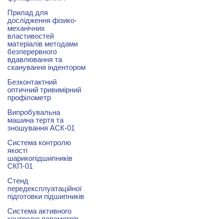
Прилад для
дослідження фізико-
механічних
властивостей
матеріалів методами
безперервного
вдавлювання та
сканування індентором
Безконтактний
оптичний тривимірний
профілометр
Випробувальна
машина тертя та
зношування АСК-01
Система контролю
якості
шарикопідшипників
СКП-01
Стенд
передексплуатаційної
підготовки підшипників
Система активного