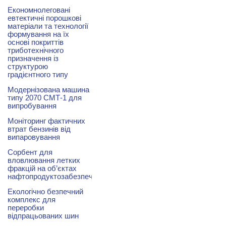
Економнолеговані
евтектичні порошкові
матеріали та технології
формування на їх
основі покриттів
триботехнічного
призначення із
структурою
градієнтного типу
Модернізована машина
типу 2070 СМТ-1 для
випробування
Моніторинг фактичних
втрат бензинів від
випаровування
Сорбент для
вловлювання летких
фракцій на об’єктах
нафтопродуктозабезпечення
Екологічно безпечний
комплекс для
переробки
відпрацьованих шин