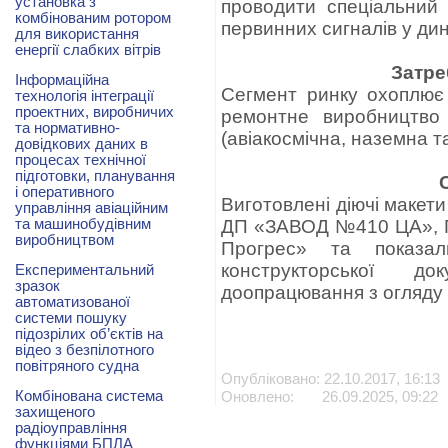
установка з
проводити спеціальний
комбінованим ротором
первинних сигналів у дин
для використання
енергії слабких вітрів
Затре
Інформаційна
Сегмент ринку охоплює 
технологія інтеграції
проектних, виробничих
ремонтне виробництво 
та нормативно-
(авіакосмічна, наземна та 
довідкових даних в
процесах технічної
підготовки, планування
і оперативного
Виготовлені діючі макет
управління авіаційним
та машинобудівним
ДП «ЗАВОД №410 ЦА», П
виробництвом
Прогрес» та показал
конструкторської д
Експериментальний
зразок
доопрацювання з огляду 
автоматизованої
системи пошуку
підозрілих об’єктів на
відео з безпілотного
повітряного судна
Опубліковано: 22.10.2017, 16:13
Комбінована система
Оновлено: 26.09.2025, 09:22
захищеного
радіоуправління
функціями БПЛА