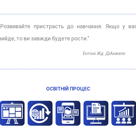
"Розвивайте пристрасть до навчання. Якщо у ва
вийде, то ви завжди будете рости."
Ентоні Жд. ДіАнжело
ОСВІТНІЙ ПРОЦЕС