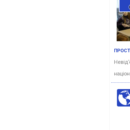
ПРОСТ
Неві
націон