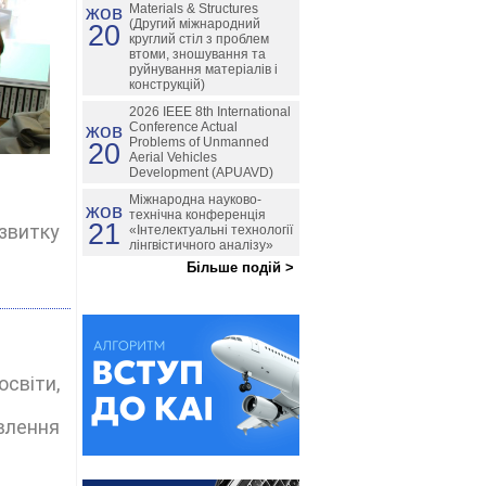
жов
Materials & Structures
(Другий міжнародний
20
круглий стіл з проблем
втоми, зношування та
руйнування матеріалів і
конструкцій)
2026 IEEE 8th International
жов
Conference Actual
Problems of Unmanned
20
Aerial Vehicles
Development (APUAVD)
Міжнародна науково-
жов
технічна конференція
21
витку
«Інтелектуальні технології
лінгвістичного аналізу»
Більше подій >
світи,
влення