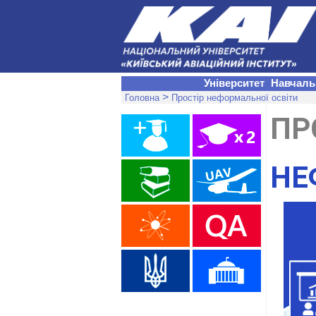
Університет
Навчаль
>
Головна
Простір неформальної освіти
ПР
НЕ