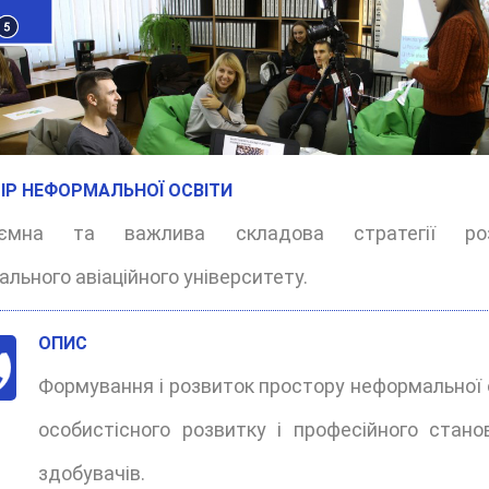
ІР НЕФОРМАЛЬНОЇ ОСВІТИ
д'ємна та важлива складова cтратегії роз
ального авіаційного університету.
ОПИС
Формування і розвиток простору неформальної о
особистісного розвитку і професійного стано
здобувачів.