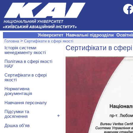
Університет
Навчальні підрозділи
Освітні
>
Головна
Сертифікати в сфері якості
Сертифікати в сфері 
Історія системи
менеджменту якості
Політика в сфері якості
НАУ
Сертифікати в сфері
якості
Нормативна
документація
Навчання персоналу
Підсумки та
+
досягнення
Дошка об’яв