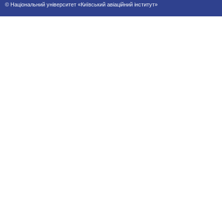
© Національний університет «Київський авіаційний інститут»