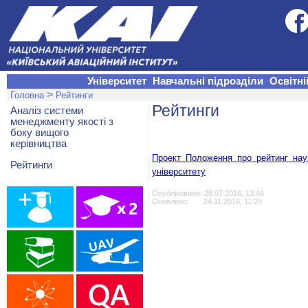
Університет
Навчальні підрозділи
Освітні
>
Головна
Рейтинги
Рейтинги
Аналіз системи
менеджменту якості з
боку вищого
керівництва
Проект Положення
про рейтинг нау
Рейтинги
університету
Опубліковано: 28.07.2016, 13:46
Оновлено: 24.11.2016, 11:29