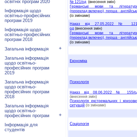
освітніх програм 2020
№ 121/oд
(внесення змін)
Германськi мови та лiтератур
Інформація щодо
(переклад включно), перша - англiйськ
освітньо-професійних
(із змінами)
програм 2019
Наказ від 27.05.2022 № 121
од
(внесення змін)
Інформація щодо
Германськi мови та лiтератур
освітньо-професійних
(переклад включно), перша - англiйськ
програм 2018
(із змінами)
+
Загальна інформація
Загальна інформація
Економіка
щодо освітньо-
професійних програм
2019
Загальна інформація
Психологія
щодо освітньо-
професійних програм
Наказ від 08.06.2022 № 155/о
2018
(внесення змін)
Психологія екстремальних і кризови
ситуацій
(із змінами)
Загальна інформація
щодо освітньо-
+
професійних програм
Соціологія
Інформація для
студентів