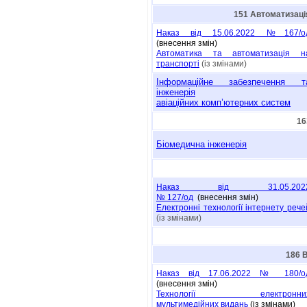
151 Автоматизація
Наказ від 15.06.2022 №167/о
(внесення змін)
Автоматика та автоматизація н
транспорті
(із змінами)
Інформаційне забезпечення т
інженерія
авіаційних комп’ютерних систем
16
Біомедична інженерія
Наказ від 31.05.202
№ 127/oд
(внесення змін)
Електронні технології інтернету рече
(із змінами)
186 
Наказ від 17.06.2022 № 180/о
(внесення змін)
Технології електронни
мультимедійних видань
(із змінами)