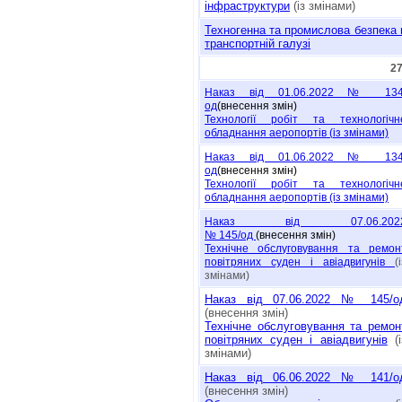
інфраструктури
(із змінами)
Техногенна та промислова безпека 
транспортній галузі
27
Наказ від 01.06.2022 №
134
од
(внесення змін)
Технології робіт та технологічн
обладнання аеропортів (
із
змінами)
Наказ від 01.06.2022 №
134
од
(внесення змін)
Технології робіт та технологічн
обладнання аеропортів
(із
змінами)
Наказ від 07.06.202
№ 145/oд
(внесення змін)
Технiчне обслyговyвання та ремон
повiтряних суден і авіадвигунів
(
змінами)
Наказ від 07.06.2022 № 145/о
(внесення змін)
Технiчне обслyговyвання та ремон
повiтряних суден і авіадвигунів
(і
змінами)
Наказ від 06.06.2022 № 141/о
(внесення змін)