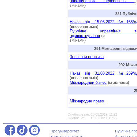
пасажирських перевезень
(
змінами)
281 Публічн
Наказ від 15.06.2022 №168/о
(внесення змін)
Публічне управління т
адміністрування
(із
змінами)
291 Міжнародні відносин
Зовнішня політика
292 Міжн
Наказ від 31.08.2022 №259/о
(внесення змін)
Міжнародний бізнес
(із змінами)
2
Міжнародне право
Опубліковано: 18.05.2019, 11:22
Оновлено: 11.10.2023, 11:56
Про університет
Публічна пр
Карта університету
Авторське п