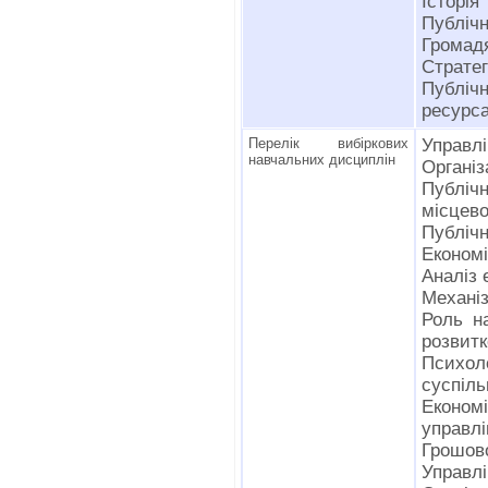
Історія
Публічн
Громадя
Стратег
Публі
ресурс
Перелік вибіркових
Управлі
навчальних дисциплін
Організ
Публічн
місцев
Публічн
Економі
Аналіз 
Механіз
Роль на
розвит
Психол
суспіл
Економі
управлі
Грошов
Управлі