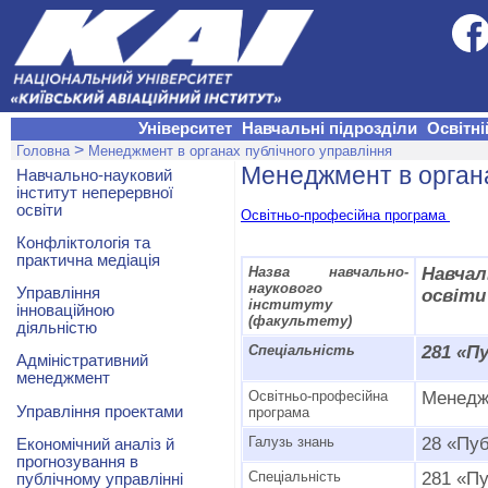
Університет
Навчальні підрозділи
Освітні
>
Головна
Менеджмент в органах публічного управління
Менеджмент в органа
Навчально-науковий
інститут неперервної
освіти
Освітньо-професійна програма
Конфліктологія та
практична медіація
Назва навчально-
Навча
наукового
Управління
освіти
інституту
інноваційною
(факультету)
діяльністю
Спеціальність
281 «П
Адміністративний
менеджмент
Освітньо-професійна
Менеджм
Управління проектами
програма
Галузь знань
28 «Пуб
Економічний аналіз й
прогнозування в
Спеціальність
281 «Пу
публічному управлінні