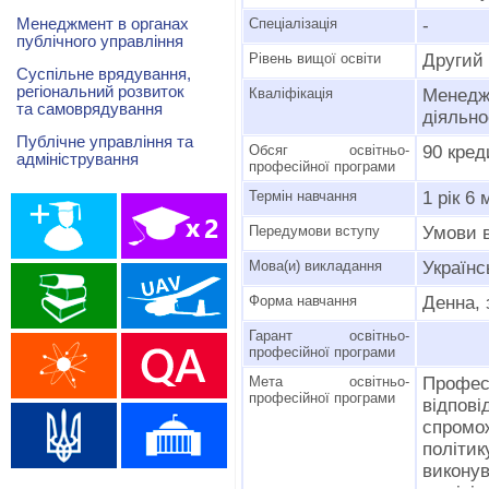
Менеджмент в органах
Спеціалізація
-
публічного управління
Рівень вищої освіти
Другий 
Суспільне врядування,
регіональний розвиток
Кваліфікація
Менедж
та самоврядування
діяльно
Публічне управління та
Обсяг освітньо-
90 кред
адміністрування
професійної програми
Термін навчання
1 рік 6 
Передумови вступу
Умови 
Мова(и) викладання
Українс
Форма навчання
Денна, 
Гарант освітньо-
професійної програми
Мета освітньо-
Профес
професійної програми
відпові
спромо
політи
викону