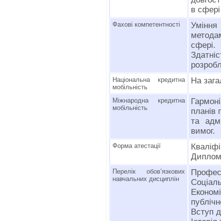
в сфері
Фахові компетентності
Уміння
метода
сфері.
Здатніс
розробл
Національна кредитна
На зага
мобільність
Міжнародна кредитна
Гармон
мобільність
планів 
та адм
вимог.
Форма атестації
Кваліфі
Диплом
Перелік обов’язкових
Профес
навчальних дисциплін
Соціаль
Економ
публічн
Вступ д