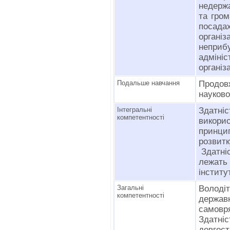
недержа
та гром
посада
органі
неприб
адмін
організ
Подальше навчання
Продов
науково
Інтегральні
Здатн
компетентності
викори
принци
розвитк
Здатніс
лежать
інститут
Загальні
Володі
компетентності
держав
самовря
Здатні
довгост