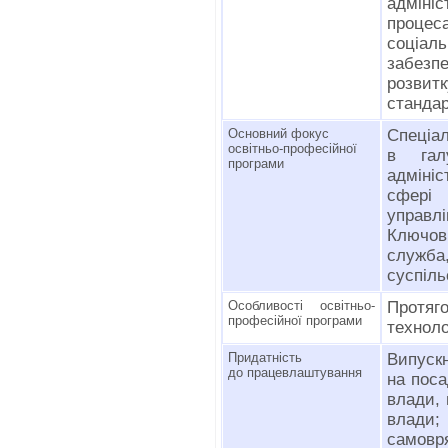
адміні
процес
соціа
забезп
розвит
стандар
Основний фокус
Спеціал
освітньо-професійної
в гал
програми
адміні
сфері
управлі
Ключов
служба
суспіль
Особливості освітньо-
Протяг
професійної програми
техноло
Придатність
Випускн
до працевлаштування
на поса
влади, 
влади
самов