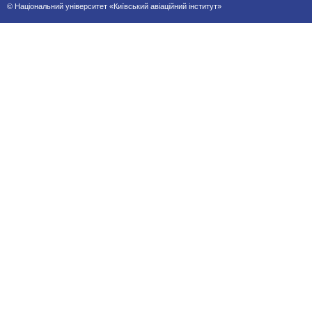
© Національний університет «Київський авіаційний інститут»