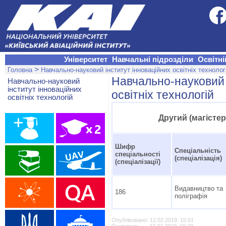
Університет
Навчальні підрозділи
Освітні
>
Головна
Навчально-науковий інститут інноваційних освітніх технолог
Навчально-науковий 
Навчально-науковий
інститут інноваційних
освітніх технологій
освітніх технологій
Другий (магісте
Шифр
Спеціальність
спеціальності
(спеціалізація)
(спеціалізації)
Видавництво та
186
поліграфія
Опубліковано: 12.02.2019, 15:01