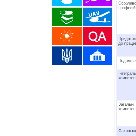
Особливо
професій
Придатні
до праце
Подальше
Інтеграл
компетен
Загальні
компетен
Фахові к