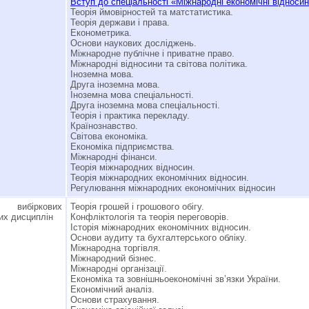
Вступ до спеціальності «Міжнародні економічні відносин
Теорія ймовірностей та матстатистика.
Теорія держави і права.
Економетрика.
Основи наукових досліджень.
Міжнародне публічне і приватне право.
Міжнародні відносини та світова політика.
Іноземна мова.
Друга іноземна мова.
Іноземна мова спеціальності.
Друга іноземна мова спеціальності.
Теорія і практика перекладу.
Країнознавство.
Світова економіка.
Економіка підприємства.
Міжнародні фінанси.
Теорія міжнародних відносин.
Теорія міжнародних економічних відносин.
Регулювання міжнародних економічних відносин
 вибіркових
Теорія грошей і грошового обігу.
их дисциплін
Конфліктологія та теорія переговорів.
Історія міжнародних економічних відносин.
Основи аудиту та бухгалтерського обліку.
Міжнародна торгівля.
Міжнародний бізнес.
Міжнародні організації.
Економіка та зовнішньоекономічні зв’язки України.
Економічний аналіз.
Основи страхування.