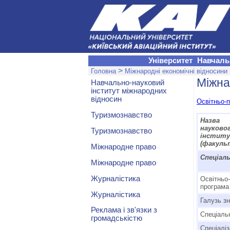
Університет
Навчаль
>
Головна
Міжнародні економічні відносини
Міжна
Навчально-науковий
інститут міжнародних
відносин
Освітньо-
Туризмознавство
Назва 
науково
Туризмознавство
інстит
(факуль
Міжнародне право
Спеціал
Міжнародне право
Журналістика
Освітньо
програма
Журналістика
Галузь з
Реклама і зв'язки з
Спеціаль
громадськістю
Спеціаліз