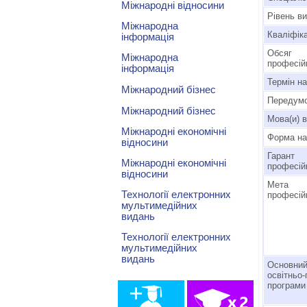
Міжнародні відносини
Рівень ви
Міжнародна
Кваліфіка
інформація
Обсяг
Міжнародна
професій
інформація
Термін н
Міжнародний бізнес
Передумо
Міжнародний бізнес
Мова(и) 
Міжнародні економічні
Форма на
відносини
Гарант
Міжнародні економічні
професій
відносини
Мета 
Технології електронних
професій
мультимедійних
видань
Технології електронних
мультимедійних
видань
Основний
освітньо
програми