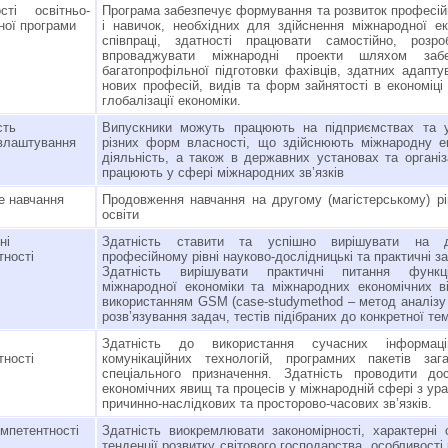
сті освітньо-
Програма забезпечує формування та розвиток професій
ної програми
і навичок, необхідних для здійснення міжнародної ек
співпраці, здатності працювати самостійно, розр
впроваджувати міжнародні проекти шляхом забе
багатопрофільної підготовки фахівців, здатних адапту
нових професій, видів та форм зайнятості в економіці
глобалізації економіки.
сть
Випускники можуть працюють на підприємствах та 
влаштування
різних форм власності, що здійснюють міжнародну е
діяльність, а також в державних установах та організ
працюють у сфері міжнародних зв’язків
 навчання
Продовження навчання на другому (магістерському) рі
освіти
ьні
Здатність ставити та успішно вирішувати на д
тності
професійному рівні науково-дослідницькі та практичні з
Здатність вирішувати практичні питання функці
міжнародної економіки та міжнародних економічних в
використанням GSM (case-studymethod – метод аналізу с
розв’язування задач, тестів підібраних до конкретної те
Здатність до використання сучасних інформац
тності
комунікаційних технологій, програмних пакетів заг
спеціального призначення. Здатність проводити до
економічних явищ та процесів у міжнародній сфері з ур
причинно-наслідкових та просторово-часових зв’язків.
омпетентності
Здатність виокремлювати закономірності, характерні 
тенденції розвитку світового господарства, особливості 