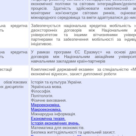
економічної політики та світових інтеграційних/дезінт
процесів. Здатність здійснювати комплексний а
моніторинг кон’юнктури світових ринків, оцінюва
міжнародного середовища та вміти адаптуватися до них
льна кредитна
Забезпечується національна кредитна мобільність 
сть
двохсторонніх договорів між Національним ав
університетом та іншими вітчизняними універс
партнерами та забезпечення мобільності за індив
ініціативою.
дна кредитна
У рамках програми ЄС Еразмус+ на основі двос
сть
договорів між Національним авіаційним універси
навчальними закладами країн-партнерів
естації
Комплексний державний екзамен за спеціальністю «М
економічні відноси», захист дипломної роботи
 обов’язкових
Історія та культура України.
их дисциплін
Українська мова.
Філософія.
Політологія.
Фізичне виховання.
Мікроекономіка.
Макроекономіка.
Міжнародна інформація.
Економічна теорія.
Історія економічних вчень.
Математика для економістів.
Безпека життєдіяльності та цивільний захист.