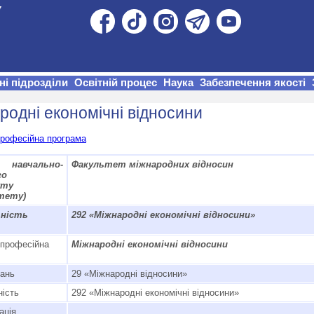
ні підрозділи
Освітній процес
Наука
Забезпечення якості
родні економічні відносини
професійна програма
навчально-
Факультет міжнародних відносин
го
уту
тету)
ьність
292 «Міжнародні економічні відносини»
-професійна
Міжнародні економічні відносини
нань
29 «Міжнародні відносини»
ність
292 «Міжнародні економічні відносини»
ація