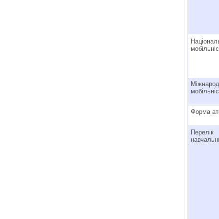
Націона
мобільні
Міжнаро
мобільні
Форма ат
Перелік
навчальн