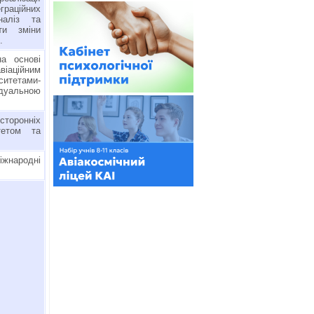
еграційних
наліз та
ти зміни
.
на основі
іаційним
итетами-
ідуальною
торонніх
тетом та
іжнародні