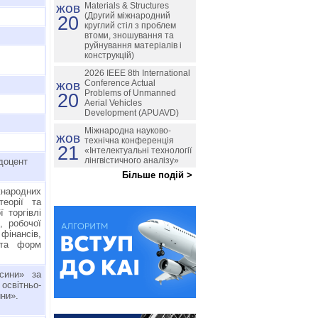
жов
Materials & Structures
(Другий міжнародний
20
круглий стіл з проблем
втоми, зношування та
руйнування матеріалів і
конструкцій)
2026 IEEE 8th International
жов
Conference Actual
Problems of Unmanned
20
Aerial Vehicles
Development (APUAVD)
Міжнародна науково-
жов
технічна конференція
21
«Інтелектуальні технології
лінгвістичного аналізу»
доцент
Більше подій >
жнародних
еорії та
 торгівлі
, робочої
фінансів,
 та форм
осини» за
освітньо-
ни».