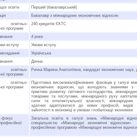
щої освіти
Перший (бакалаврський)
ція
Бакалавр з міжнародних економічних відносин
 освітньо-
240 кредитів ЄКТС
ної програми
авчання
4 роки
ви вступу
Умови вступу
викладання
Українська
вчання
Денна
 освітньо-
Ричка Марина Анатоліївна, кандидат економічних наук, 
ної програми
освітньо-
Підготовка висококваліфікованих фахівців у галузі мі
ної програми
економічних відносин, що володіють знаннями з т
практики розвитку світового господарства, міжнародної
товарами та послугами, міжнародного руху капіталів
сили та інтелектуальної власності, міжнародних 
здатних адаптуватися до нових професій, видів
зайнятості в економіці в умовах глобалізації економіки
 фокус
Загальна освіта в галузі знань «Міжнародні відн
-професійної
спеціальністю «Міжнародні економічні відносини» 
професійною програмою «Міжнародні економічні відноси