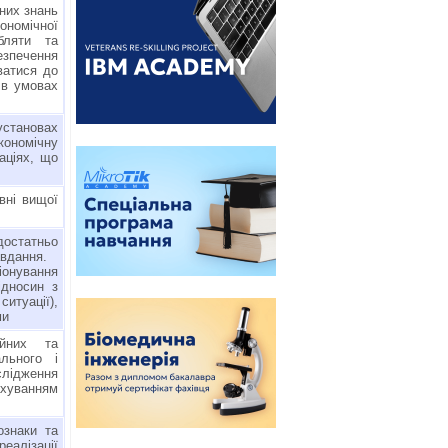
них знань
ономічної
обляти та
зпечення
ватися до
 в умовах
установах
кономічну
аціях, що
вні вищої
остатньо
авдання.
онування
ідносин з
итуації),
ми
ійних та
ального і
слідження
ахуванням
ознаки та
реалізації