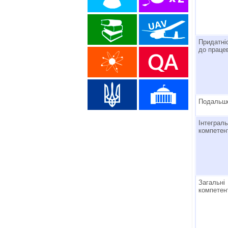
Придатні
до праце
Подальше
Інтеграл
компетен
Загальні
компетен