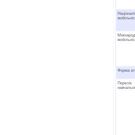
Націонал
мобільні
Міжнаро
мобільні
Форма ат
Перелік 
навчальн