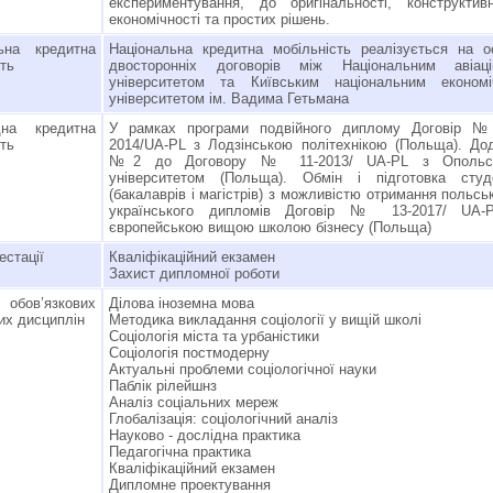
експериментування, до оригінальності, конструктивн
економічності та простих рішень.
ьна кредитна
Національна кредитна мобільність реалізується на о
сть
двосторонніх договорів між Національним авіаці
університетом та Київським національним економі
університетом ім. Вадима Гетьмана
дна кредитна
У рамках програми подвійного диплому Договір №
сть
2014/UA-PL з Лодзінською політехнікою (Польща). До
№2 до Договору № 11-2013/ UA-PL з Опольс
університетом (Польща). Обмін і підготовка студе
(бакалаврів і магістрів) з можливістю отримання польськ
українського дипломів Договір № 13-2017/ UA-
європейською вищою школою бізнесу (Польща)
естації
Кваліфікаційний екзамен
Захист дипломної роботи
обов’язкових
Ділова іноземна мова
их дисциплін
Методика викладання соціології у вищій школі
Соціологія міста та урбаністики
Соціологія постмодерну
Актуальні проблеми соціологічної науки
Паблік рілейшнз
Аналіз соціальних мереж
Глобалізація: соціологічний аналіз
Науково - дослідна практика
Педагогічна практика
Кваліфікаційний екзамен
Дипломне проектування