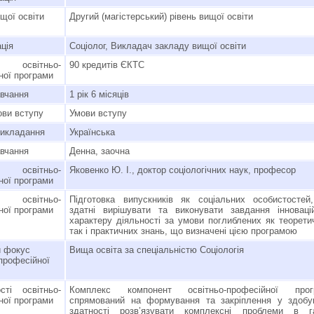
щої освіти
Другий (магістерський) рівень вищої освіти
ція
Соціолог, Викладач закладу вищої освіти
освітньо-
90 кредитів ЄКТС
ної програми
авчання
1 рік 6 місяців
ви вступу
Умови вступу
викладання
Українська
вчання
Денна, заочна
 освітньо-
Яковенко Ю. І., доктор соціологічних наук, професор
ної програми
освітньо-
Підготовка випускників як соціальних особистосте
ної програми
здатні вирішувати та виконувати завдання інноваці
характеру діяльності за умови поглиблених як теорети
так і практичних знань, що визначені цією програмою
 фокус
Вища освіта за спеціальністю Соціологія
-професійної
сті освітньо-
Комплекс компонент освітньо-професійної прог
ної програми
спрямований на формування та закріплення у здобу
здатності розв’язувати комплексні проблеми в га