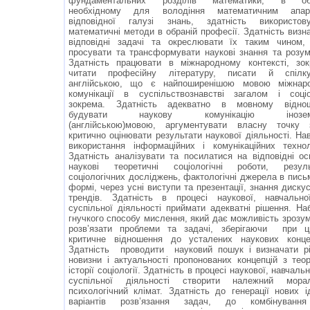
фундаментальних розділів математики, в обс
необхідному для володіння математичним апар
відповідної галузі знань, здатність використову
математичні методи в обраній професії. Здатність визн
відповідні задачі та окреслювати їх таким чином,
просувати та трансформувати наукові знання та розум
Здатність працювати в міжнародному контексті, зо
читати професійну літературу, писати й спілку
англійською, що є найпоширенішою мовою міжнаро
комунікації в суспільствознавстві загалом і соціо
зокрема. Здатність адекватно в мовному віднош
будувати наукову комунікацію інозем
(англійською)мовою, аргументувати власну точку з
критично оцінювати результати наукової діяльності. На
використання інформаційних і комунікаційних технол
Здатність аналізувати та посилатися на відповідні ос
наукові теоретичні соціологічні роботи, резуль
соціологічних досліджень, фактологічні джерела в пись
формі, через усні виступи та презентації, знання дискус
трендів. Здатність в процесі наукової, навчально
суспільної діяльності приймати адекватні рішення. На
гнучкого способу мислення, який дає можливість зрозум
розв’язати проблеми та задачі, зберігаючи при ц
критичне відношення до усталених наукових концеп
Здатність проводити науковий пошук і визначати р
новизни і актуальності пропонованих концепцій з теор
історії соціології. Здатність в процесі наукової, навчальн
суспільної діяльності створити належний морал
психологічний клімат. Здатність до генерації нових і
варіантів розв’язання задач, до комбінуванн