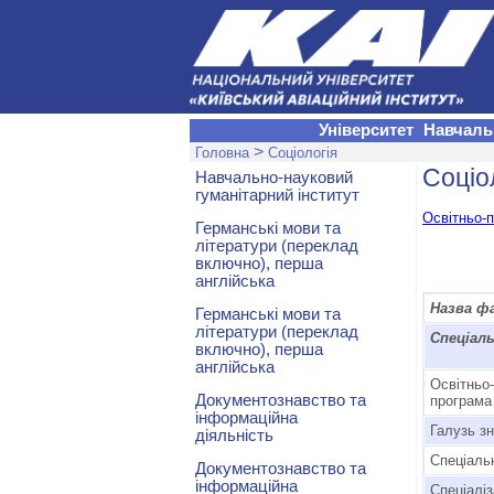
Університет
Навчаль
>
Головна
Соціологія
Соціо
Навчально-науковий
гуманітарний інститут
Освітньо-
Германські мови та
літератури (переклад
включно), перша
англійська
Назва ф
Германські мови та
літератури (переклад
Спеціал
включно), перша
англійська
Освітньо
Документознавство та
програма
інформаційна
Галузь з
діяльність
Спеціаль
Документознавство та
інформаційна
Спеціаліз