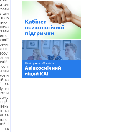
язі,
атом
вати
ачати
 щоб
іння.
крема
вати
дної
логії
енні
ною
ору,
вички
огій.
новні
тати
мовій
ій та
ї та
буття
іти й
ьому
цій.
івень
ії та
ої та
ьно-
дей і
я та