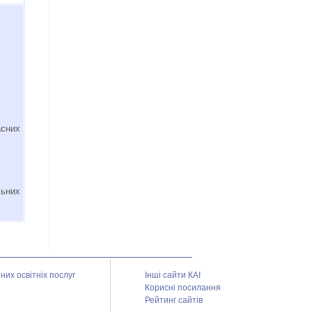
сних
ьних
их освітніх послуг
Інші сайти КАІ
Корисні посилання
Рейтинг сайтів