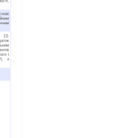
ості,
снові
йним
чним
 13-
даток
ьким
нтів
ого і
PL з