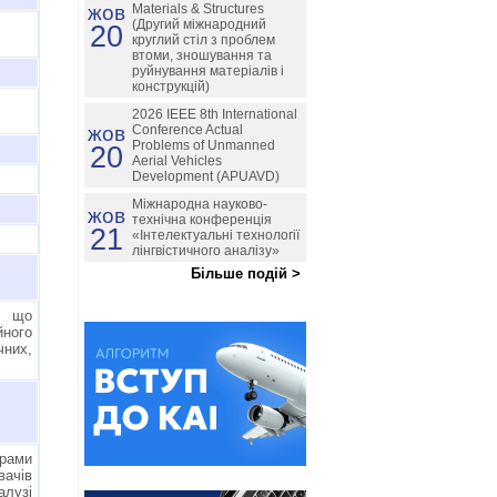
жов
Materials & Structures
(Другий міжнародний
20
круглий стіл з проблем
втоми, зношування та
руйнування матеріалів і
конструкцій)
2026 IEEE 8th International
жов
Conference Actual
Problems of Unmanned
20
Aerial Vehicles
Development (APUAVD)
Міжнародна науково-
жов
технічна конференція
21
«Інтелектуальні технології
лінгвістичного аналізу»
Більше подій >
й, що
йного
чних,
рами
вачів
лузі