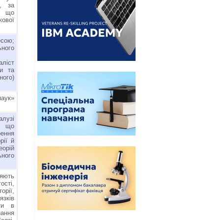
і, за
, що
кової
есою;
ьного
ліст
и та
ого)
наук»
лузі
і, що
рення
рії й
еорій
ного
ияють
ості,
орії,
язків
ти в
ання