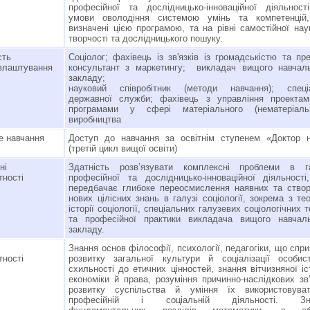
професійної та дослідницько-інноваційної діяльност
умови оволодіння системою умінь та компетенцій
визначені цією програмою, та на рівні самостійної нау
творчості та дослідницького пошуку.
сть
Соціолог; фахівець із зв'язків із громадськістю та пр
влаштування
консультант з маркетингу; викладач вищого навчал
закладу;
науковий співробітник (методи навчання); спеціа
державної служби; фахівець з управління проектам
програмами у сфері матеріального (нематеріальн
виробництва
 навчання
Доступ до навчання за освітнім ступенем «Доктор 
(третій цикл вищої освіти)
ьні
Здатність розв’язувати комплексні проблеми в га
тності
професійної та дослідницько-інноваційної діяльност
передбачає глибоке переосмислення наявних та ство
нових цілісних знань в галузі соціології, зокрема з тео
історії соціології, спеціальних галузевих соціологічних т
та професійної практики викладача вищого навчаль
закладу.
Знання основ філософії, психології, педагогіки, що спр
тності
розвитку загальної культури й соціалізації особист
схильності до етичних цінностей, знання вітчизняної іст
економіки й права, розуміння причинно-наслідкових зв'
розвитку суспільства й уміння їх використовува
професійній і соціальній діяльності. Зн