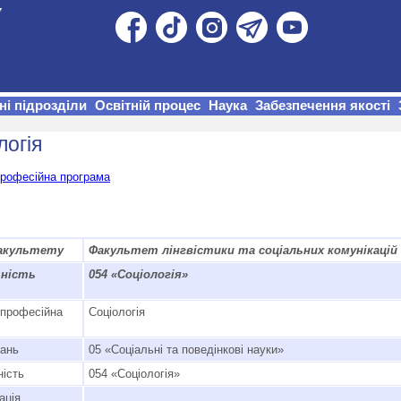
ні підрозділи
Освітній процес
Наука
Забезпечення якості
логія
професійна програма
акультету
Факультет лінгвістики та соціальних комунікацій
ьність
054 «Соціологія»
-професійна
Соціологія
нань
05 «Соціальні та поведінкові науки»
ність
054 «Соціологія»
ація