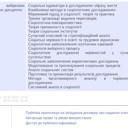
 вибіркових
Соціальні індикатори в дослідженнях образу життя
их дисциплін
Комбіновані методи в соціологічних дослідженнях
Мережевий підхід в соціології: теорія та практика
Тренінг організації ведення переговорів
Соціологічна компаративістика
Теорія причинності в соціології
Теорія соціальних інститутів
Сучасний класовий та стратифікаційний аналіз
Соціальні нерівності в освіті та трудових відносинах
Соціологічне забезпезпення політичних кампаній
Соціологія виборчого процесу
Соціологічне дослідження нерівностей у суча
суспільствах
Соціальне забезпечення маркетингових досліджень
Моделювання та прогнозування соціальних процесів
Аналіз соціальних систем
Підготовка та презентація результатів дослідження
Методи багатовимірного аналізу в порівнял
дослідженнях
Системний аналіз в соціології
: 18.02.2019, 14:51
18.04.2019, 16:46
Публічна пропозиція на укладання договору про надання платн
Авторське право та умови використання
Доступ до публічної інформації