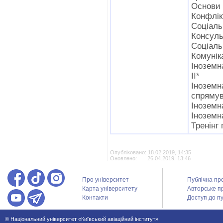
Основи 
Конфлік
Соціаль
Консуль
Соціаль
Комунік
Іноземн
ІІ*
Інозе
спряму
Іноземн
Іноземн
Тренінг 
Опубліковано: 18.02.2019, 14:35
Оновлено: 26.04.2019, 13:46
Про університет
Публічна пр
Карта університету
Авторське п
Контакти
Доступ до пу
© Національний університет «Київський авіаційний інститут»