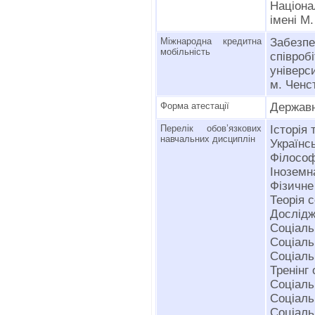
Націон
імені М
Міжнародна кредитна
Забез
мобільність
співро
універ
м. Ченс
Форма атестації
Держав
Перелік обов’язкових
Історія
навчальних дисциплін
Українс
Філософ
Іноземн
Фізичне
Теорія 
Дослідж
Соціаль
Соціаль
Соціаль
Тренінг
Соціаль
Соціаль
Соціаль