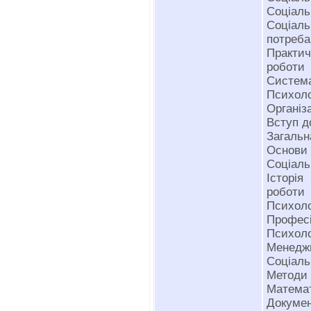
Соціаль
Соціал
потреб
Практи
роботи
Система
Психоло
Організ
Вступ д
Загальн
Основи 
Соціаль
Історія
роботи
Психоло
Професі
Психоло
Менеджм
Соціальн
Методи 
Математ
Докумен