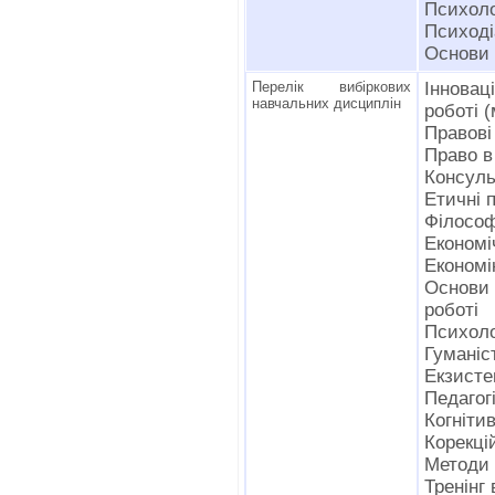
Психоло
Псиході
Основи 
Перелік вибіркових
Інновац
навчальних дисциплін
роботі 
Правові
Право в
Консуль
Етичні 
Філософ
Економі
Економі
Основи 
роботі
Психоло
Гуманіс
Екзисте
Педагог
Когніти
Корекці
Методи 
Тренінг 