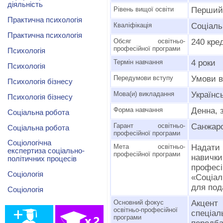
діяльність
Рівень вищої освіти
Перший 
Практична психологія
Кваліфікація
Соціаль
Практична психологія
Обсяг освітньо-
240 кре
професійної програми
Психологія
Термін навчання
4 роки
Психологія
Передумови вступу
Умови в
Психологія бізнесу
Мова(и) викладання
Українс
Психологія бізнесу
Форма навчання
Денна, 
Соціальна робота
Гарант освітньо-
Санжаро
Соціальна робота
професійної програми
Соціологічна
Мета освітньо-
Надати 
експертиза соціально-
професійної програми
навичк
політичних процесів
профес
Соціологія
«Соціал
для под
Соціологія
Основний фокус
Акцент 
освітньо-професійної
спеціа
програми