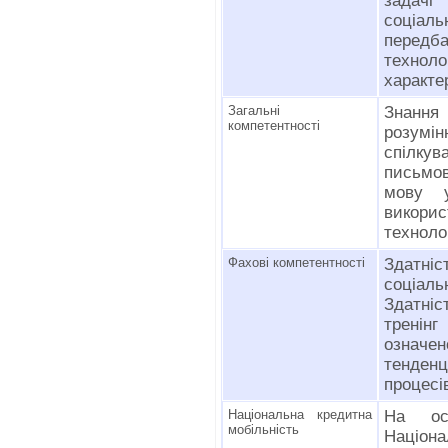
задачі
соціаль
перед
технол
характе
Загальні
Знання
компетентності
розумін
спілкув
письмов
мову у
викорис
технолог
Фахові компетентності
Здатніс
соціаль
Здатніс
тренін
означен
тенден
процесів
Національна кредитна
На осн
мобільність
Націон