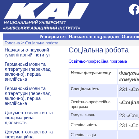
Університет
Навчальні підрозділи
Освітні
>
Головна
Соціальна робота
Соціальна робота
Навчально-науковий
гуманітарний інститут
Освітньо-професійна програма
Германські мови та
літератури (переклад
Назва факультету
Факул
включно), перша
англійська
комунік
Германські мови та
Спеціальність
231 «Со
літератури (переклад
включно), перша
Освітньо-професійна
«Соціа
англійська
програма
Документознавство та
Галузь знань
23 «Соц
інформаційна
діяльність
Спеціальність
231 «Со
Документознавство та
Спеціалізація
інформаційна