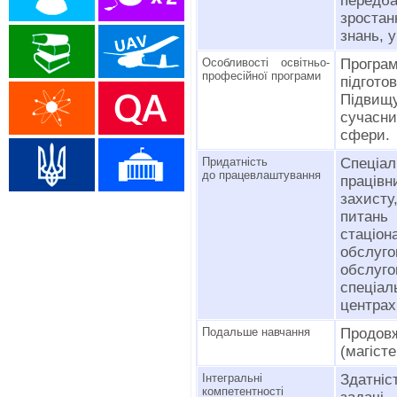
передба
зроста
знань, 
Особливості освітньо-
Програ
професійної програми
підгот
Підвищ
сучасн
сфери.
Придатність
Спеціа
до працевлаштування
працівн
захисту
питан
стаці
обслуго
обслуг
спеціа
центрах
Подальше навчання
Продо
(магісте
Інтегральні
Здатніс
компетентності