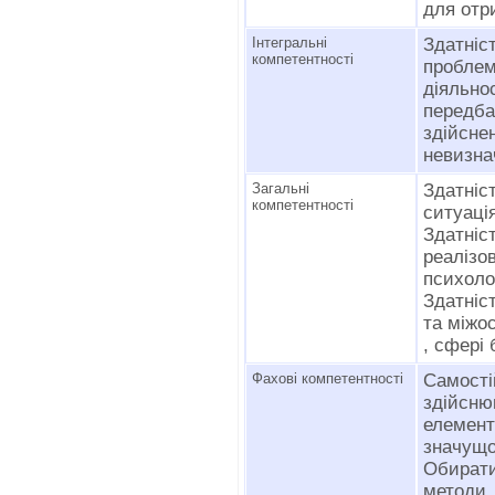
для отр
Інтегральні
Здатні
компетентності
проблем
діяльно
перед
здійсн
невизна
Загальні
Здатніс
компетентності
ситуація
Здатніс
реаліз
психолог
Здатніс
та міжос
, сфері 
Фахові компетентності
Самост
здійсн
елемент
значущос
Обират
методи