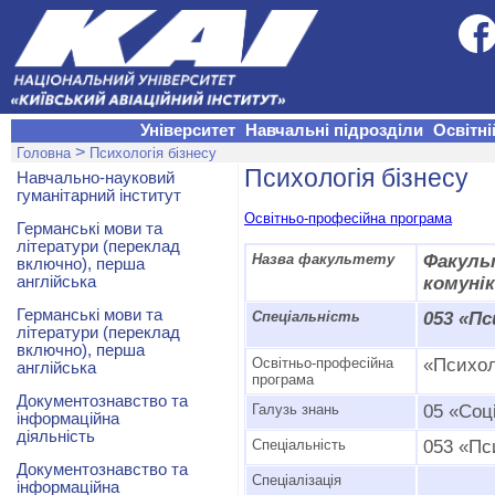
Університет
Навчальні підрозділи
Освітні
>
Головна
Психологія бізнесу
Психологія бізнесу
Навчально-науковий
гуманітарний інститут
Освітньо-професійна програма
Германські мови та
літератури (переклад
Назва факультету
Факул
включно), перша
англійська
комунік
Германські мови та
Спеціальність
053
«Пс
літератури (переклад
включно), перша
Освітньо-професійна
«Психол
англійська
програма
Документознавство та
Галузь знань
05 «Соці
інформаційна
діяльність
Спеціальність
053 «Пс
Документознавство та
Спеціалізація
інформаційна