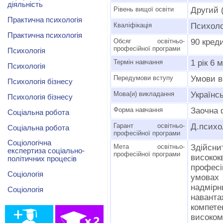
діяльність
Рівень вищої освіти
Другий 
Практична психологія
Кваліфікація
Психоло
Практична психологія
Обсяг освітньо-
90 кред
професійної програми
Психологія
Термін навчання
1 рік 6 
Психологія
Передумови вступу
Умови в
Психологія бізнесу
Мова(и) викладання
Українс
Психологія бізнесу
Форма навчання
Заочна 
Соціальна робота
Гарант освітньо-
Д.психо
Соціальна робота
професійної програми
Соціологічна
Мета освітньо-
Здійсни
експертиза соціально-
професійної програми
високок
політичних процесів
профес
Соціологія
умова
надмірн
Соціологія
навант
компете
високом