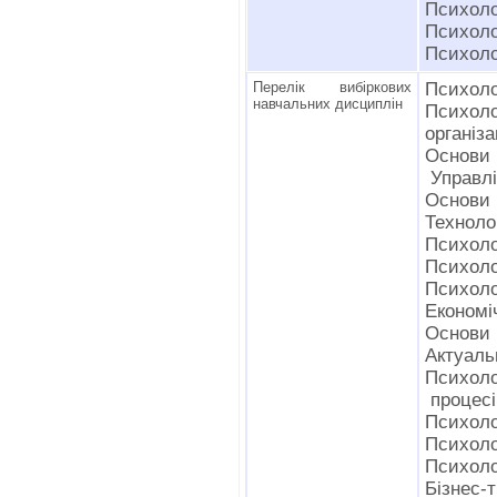
Психолог
Психоло
Психолог
Перелік вибіркових
Психоло
навчальних дисциплін
Психол
організа
Основи 
Управлі
Основи 
Технолог
Психоло
Психоло
Психоло
Економі
Основи 
Актуаль
Психоло
процесі
Психолог
Психоло
Психолог
Бізнес-т