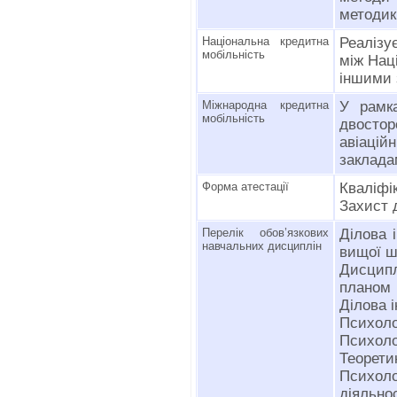
методики
Національна кредитна
Реалізу
мобільність
між Нац
іншими 
Міжнародна кредитна
У рамк
мобільність
двосто
авіаці
заклада
Форма атестації
Кваліфі
Захист 
Перелік обов’язкових
Ділова 
навчальних дисциплін
вищої ш
Дисципл
планом
Ділова 
Психоло
Психоло
Теорети
Психоло
діяльнос