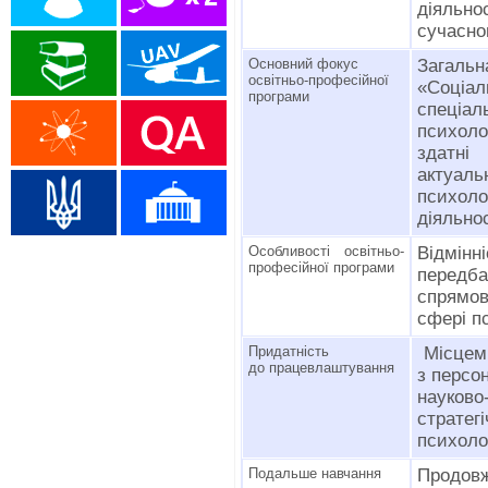
діяльн
сучасно
Основний фокус
Загаль
освітньо-професійної
«Соці
програми
спеціал
психоло
здатні
актуа
психол
діяльнос
Особливості освітньо-
Відмінн
професійної програми
передба
спрямов
сфері пс
Придатність
Місцем 
до працевлаштування
з персо
науково
стратег
психоло
Подальше навчання
Продовж