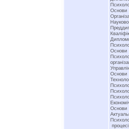
Психолог
Основи 
Організ
Науково
Предди
Кваліфі
Дипломн
Психоло
Основи 
Психол
організа
Управлі
Основи 
Технолог
Психоло
Психоло
Психоло
Економі
Основи 
Актуаль
Психоло
процесі