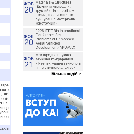
жов
Materials & Structures
(Другий міжнародний
20
круглий стіл з проблем
втоми, зношування та
руйнування матеріалів і
конструкцій)
2026 IEEE 8th International
жов
Conference Actual
Problems of Unmanned
20
Aerial Vehicles
Development (APUAVD)
Міжнародна науково-
жов
технічна конференція
21
«Інтелектуальні технології
лінгвістичного аналізу»
Більше подій >
лавра
ного
, які
елік
ення,
хівця
вані
инен
ерія