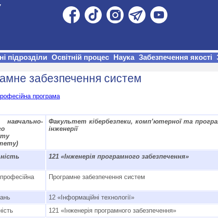
ні підрозділи
Освітній процес
Наука
Забезпечення якості
амне забезпечення систем
професійна програма
навчально-
Факультет кібербезпеки, комп’ютерної та програ
го
інженерії
уту
тету)
ьність
121 «Інженерія програмного забезпечення»
-професійна
Програмне забезпечення систем
нань
12 «Інформаційні технології»
ність
121 «Інженерія програмного забезпечення»