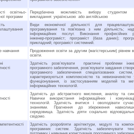
сті освітньо-
Передбачена можливість вибору студентом 
ної програми
викладання: українською або англійською
сть
Види економічної діяльності для працевлаштува
влаштування
програмування та пов'язана з ним діяльність; над
інформаційних послуг. Виконання професійних ро
інженер-програміст; програміст (база даних); прогр
прикладний; програміст системний.
 навчання
Продовження освіти за другим (магістерським) рівнем 
освіти.
ьні
Здатність розв’язувати практичні проблеми інжен
тності
програмного забезпечення, розв’язувати завдання ство
програмного забезпечення спеціалізованих систем
характеризуються комплексністю та невизначеністю
функціонування, із застосуванням моделей та мет
інформаційних технологій.
Здатність до абстрактного мислення, аналізу та син
тності
Навички використання інформаційних і комунікаці
технологій. Здатність вчитися і оволодівати суча
знаннями. Прагнення до збереження навколишн
середовища. Здатність діяти соціально відповідаль
свідомо.
омпетентності
Здатність розробляти архітектури, модулі та компо
програмних систем. Здатність забезпечувати техн
підтримку і навчання користувачів програмного забезпе