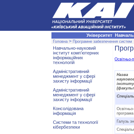
Університет
Навчаль
>
Головна
Програмне забезпечення систем
Прогр
Навчально-науковий
інститут комп’ютерних
інформаційних
Освітньо-
технологій
Адміністративний
Назва 
менеджмент у сфері
науково
захисту інформації
інстит
(факуль
Адміністративний
менеджмент у сфері
Спеціал
захисту інформації
Консолідована
Освітньо
інформація
програма
Галузь з
Системи та технології
кібербезпеки
Спеціаль