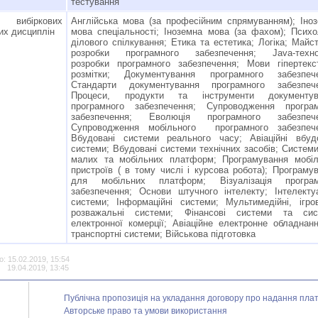
тестування
 вибіркових
Англійська мова (за професійним спрямуванням); Іно
их дисциплін
мова спеціальності; Іноземна мова (за фахом); Психо
ділового спілкування; Етика та естетика; Логіка; Майс
розробки програмного забезпечення; Java-технол
розробки програмного забезпечення; Мови гіпертекс
розмітки; Документування програмного забезпече
Стандарти документування програмного забезпече
Процеси, продукти та інструменти документув
програмного забезпечення; Супроводження програм
забезпечення; Еволюція програмного забезпече
Супроводження мобільного програмного забезпече
Вбудовані системи реального часу; Авіаційні вбуд
системи; Вбудовані системи технічних засобів; Систем
малих та мобільних платформ; Програмування мобіл
пристроїв ( в тому числі і курсова робота); Програму
для мобільних платформ; Візуалізація програм
забезпечення; Основи штучного інтелекту; Інтелекту
системи; Інформаційні системи; Мультимедійні, ігро
розважальні системи; Фінансові системи та сис
електронної комерції; Авіаційне електронне обладнан
транспортні системи; Військова підготовка
: 15.02.2019, 15:54
19.04.2019, 13:45
Публічна пропозиція на укладання договору про надання платн
Авторське право та умови використання