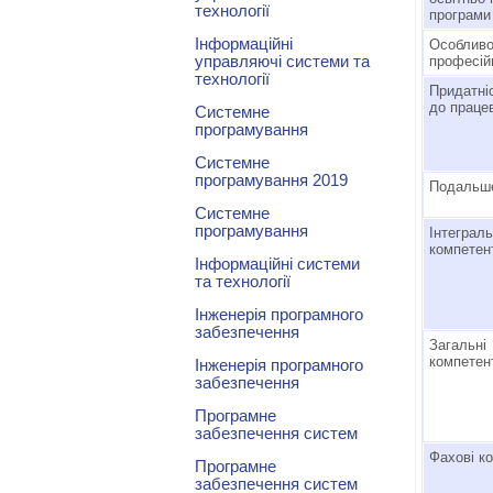
технології
програми
Інформаційні
Особливо
управляючі системи та
професій
технології
Придатні
до праце
Системне
програмування
Системне
програмування 2019
Подальше
Системне
програмування
Інтеграл
компетен
Інформаційні системи
та технології
Інженерія програмного
забезпечення
Загальні
компетен
Інженерія програмного
забезпечення
Програмне
забезпечення систем
Фахові к
Програмне
забезпечення систем