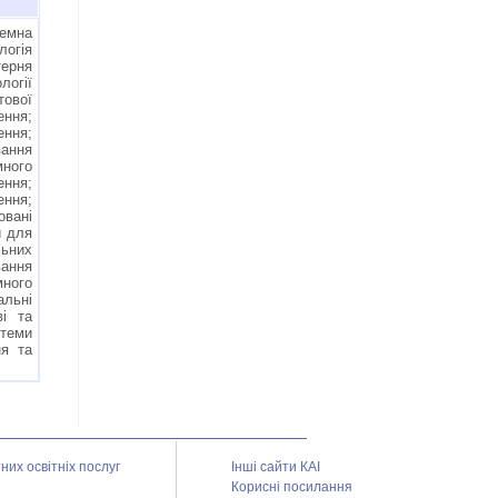
земна
логія
терня
огії
тової
ння;
ння;
ання
ного
ння;
ння;
овані
и для
ьних
вання
ного
альні
ві та
теми
ня та
их освітніх послуг
Інші сайти КАІ
Корисні посилання