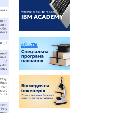
мови
ння:
ання
біт:
аміст
вищої
ерії
рення
, що
 умов
одів
тезу.
йних
сними
ього
но та
ненти
ічну
чення