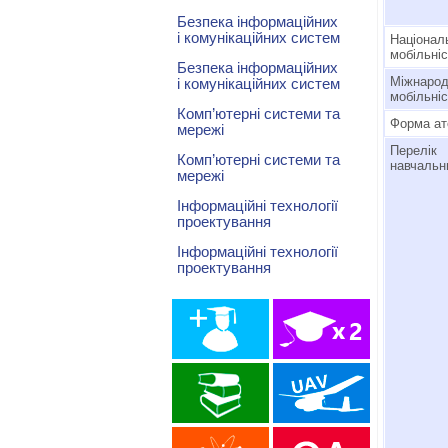
Безпека інформаційних
і комунікаційних систем
Націона
мобільні
Безпека інформаційних
Міжнаро
і комунікаційних систем
мобільні
Комп’ютерні системи та
Форма ат
мережі
Перелік
Комп’ютерні системи та
навчальн
мережі
Інформаційні технології
проектування
Інформаційні технології
проектування