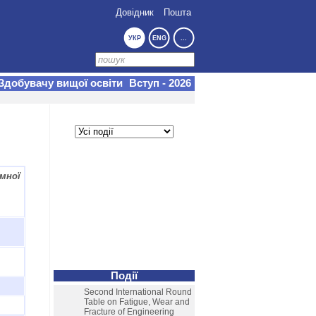
Довідник
Пошта
УКР
ENG
...
Здобувачу вищої освіти
Вступ - 2026
мної
Події
Second International Round
Table on Fatigue, Wear and
Fracture of Engineering