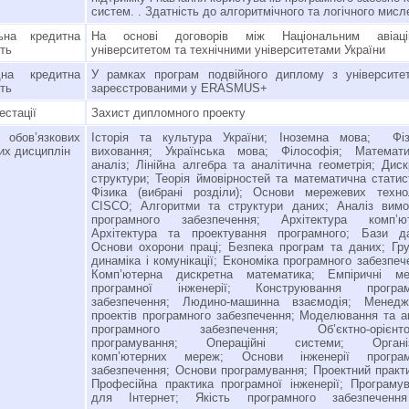
систем. . Здатність до алгоритмічного та логічного мисл
льна кредитна
На основі договорів між Національним авіаці
сть
університетом та технічними університетами України
дна кредитна
У рамках програм подвійного диплому з університе
сть
зареєстрованими у ERASMUS+
естації
Захист дипломного проекту
 обов’язкових
Історія та культура України; Іноземна мова; Фіз
их дисциплін
виховання; Українська мова; Філософія; Математи
аналіз; Лінійна алгебра та аналітична геометрія; Диск
структури; Теорія ймовірностей та математична статис
Фізика (вибрані розділи); Основи мережевих техно
CISCO; Алгоритми та структури даних; Аналіз вимо
програмного забезпечення; Архітектура комп’ют
Архітектура та проектування програмного; Бази да
Основи охорони праці; Безпека програм та даних; Гр
динаміка і комунікації; Економіка програмного забезпеч
Комп’ютерна дискретна математика; Емпіричні ме
програмної інженерії; Конструювання програм
забезпечення; Людино-машинна взаємодія; Менедж
проектів програмного забезпечення; Моделювання та а
програмного забезпечення; Об’єктно-орієнто
програмування; Операційні системи; Організ
комп’ютерних мереж; Основи інженерії програм
забезпечення; Основи програмування; Проектний практ
Професійна практика програмної інженерії; Програму
для Інтернет; Якість програмного забезпеченн