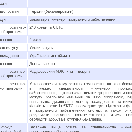
ація
-
щої освіти
Перший (бакалаврський)
ція
Бакалавр з інженерії програмного забезпечення
 освітньо-
240 кредитів ЄКТС
ної програми
авчання
4 роки
ви вступу
Умови вступу
викладання
Українська, англійська
вчання
Денна, заочна
 освітньо-
Радішевський М.Ф., к.т.н., доцент
ної програми
освітньо-
Установлює систему освітніх компонентів на рівні бака
ної програми
в межах спеціальності «Інженерія програм
забезпечення», що визначає вимоги до рівня освіти осіб
можуть розпочати навчання за цією програмою, пер
навчальних дисциплін і логічну послідовність їх вивч
кількість кредитів ЄКТС, необхідних для підготовки фа
з програмного забезпечення систем, а також очіку
результати навчання (компетентності), якими пов
оволодіти здобувач ступеня бакалавра.
 фокус
Загальна вища освіта за спеціальністю «Інжен
-професійної
програмного забезпечення»