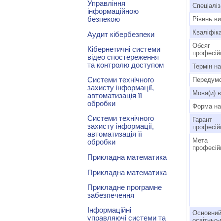
Управління
Спеціаліз
інформаційною
безпекою
Рівень ви
Кваліфіка
Аудит кібербезпеки
Обсяг
Кібернетичні системи
професій
відео спостереження
та контролю доступом
Термін н
Системи технічного
Передумо
захисту інформації,
Мова(и) 
автоматизація її
обробки
Форма на
Системи технічного
Гарант
захисту інформації,
професій
автоматизація її
Мета 
обробки
професій
Прикладна математика
Прикладна математика
Прикладне програмне
забезпечення
Інформаційні
Основний
управляючі системи та
освітньо