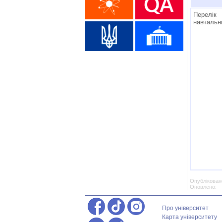
Перелік
навчальн
Опубліковано
Оновлено: 
Про університет
Карта університету