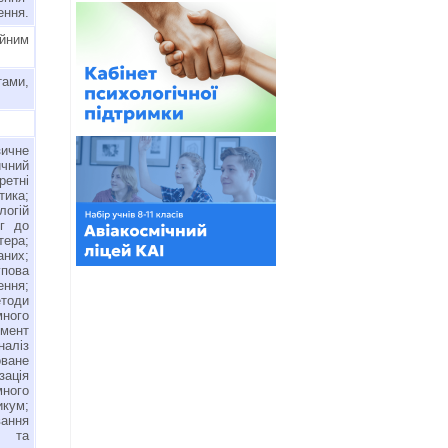
ення.
йним
тами,
ичне
чний
ретні
тика;
логій
г до
ера;
них;
упова
ення;
тоди
ного
мент
наліз
ване
ація
ного
икум;
вання
я та