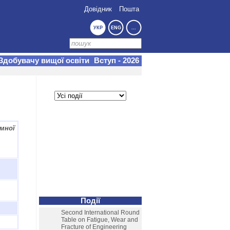
Довідник
Пошта
УКР
ENG
...
Здобувачу вищої освіти
Вступ - 2026
мної
Події
Second International Round
Table on Fatigue, Wear and
Fracture of Engineering