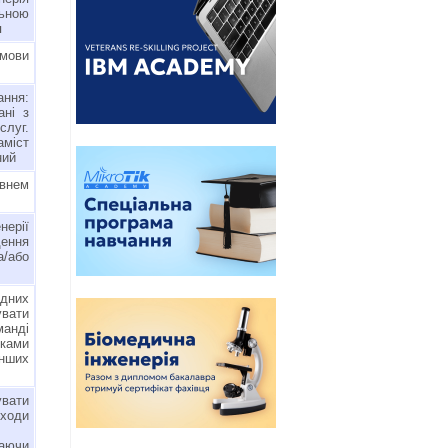
ьною
я
мови
ння:
ані з
луг.
аміст
ний
івнем
нерії
ення
/або
дних
увати
манді
иками
інших
вати
дходи
чаючи