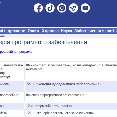
ні підрозділи
Освітній процес
Наука
Забезпечення якості
ння
ерія програмного забезпечення
професійна програма
навчально-
Факультет кібербезпеки, комп’ютерної та програ
го
інженерії
уту
тету)
ьність
121 «Інженерія програмного забезпечення»
-професійна
Інженерія програмного забезпечення
нань
12 «Інформаційні технології»
ність
121 «Інженерія програмного забезпечення»