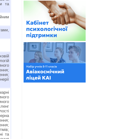
ки та
йним
тами,
ховій
логій
много
ння;
ення;
нерії
арні
ного
много
ленг
лості
нерна
ення;
ння;
тмів;
ні та
ження