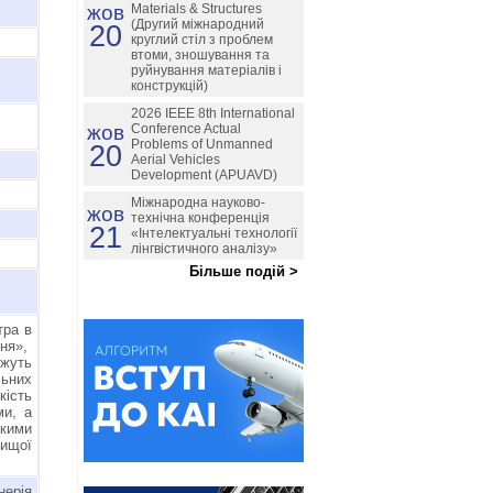
жов
Materials & Structures
(Другий міжнародний
20
круглий стіл з проблем
втоми, зношування та
руйнування матеріалів і
конструкцій)
2026 IEEE 8th International
жов
Conference Actual
Problems of Unmanned
20
Aerial Vehicles
Development (APUAVD)
Міжнародна науково-
жов
технічна конференція
21
«Інтелектуальні технології
лінгвістичного аналізу»
Більше подій >
тра в
ння»,
жуть
льних
кість
ми, а
якими
вищої
ерія