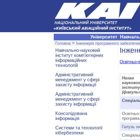
Університет
Навчаль
>
Головна
Інженерія програмного забезпече
Інжен
Навчально-науковий
інститут комп’ютерних
інформаційних
Освітньо-
технологій
Адміністративний
Назва 
менеджмент у сфері
науково
захисту інформації
інстит
(факуль
Адміністративний
менеджмент у сфері
Спеціал
захисту інформації
Консолідована
Освітньо
інформація
програма
Галузь з
Системи та технології
кібербезпеки
Спеціаль