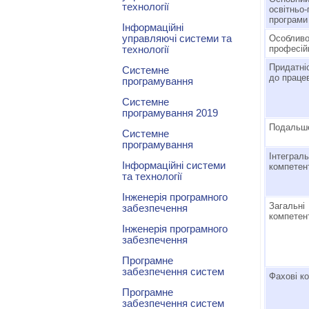
технології
освітньо
програми
Інформаційні
управляючі системи та
Особливо
професій
технології
Придатні
Системне
до праце
програмування
Системне
програмування 2019
Подальше
Системне
програмування
Інтеграл
Інформаційні системи
компетен
та технології
Інженерія програмного
Загальні
забезпечення
компетен
Інженерія програмного
забезпечення
Програмне
забезпечення систем
Фахові к
Програмне
забезпечення систем