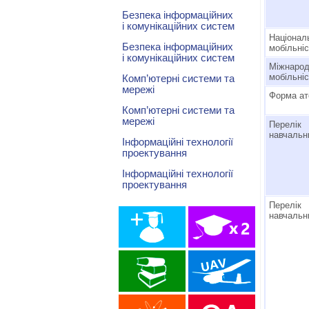
Безпека інформаційних
і комунікаційних систем
Націона
Безпека інформаційних
мобільні
і комунікаційних систем
Міжнаро
мобільні
Комп’ютерні системи та
мережі
Форма ат
Комп’ютерні системи та
мережі
Перелік
навчальн
Інформаційні технології
проектування
Інформаційні технології
проектування
Перелік
навчальн