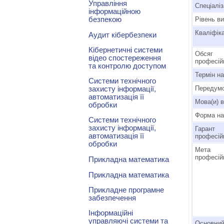
Управління
Спеціаліз
інформаційною
безпекою
Рівень ви
Кваліфіка
Аудит кібербезпеки
Кібернетичні системи
Обсяг
відео спостереження
професій
та контролю доступом
Термін н
Системи технічного
Передумо
захисту інформації,
автоматизація її
Мова(и) 
обробки
Форма на
Системи технічного
захисту інформації,
Гарант
автоматизація її
професій
обробки
Мета 
професій
Прикладна математика
Прикладна математика
Прикладне програмне
забезпечення
Інформаційні
управляючі системи та
Основний