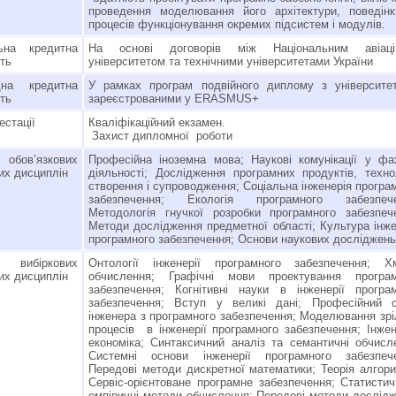
проведення моделювання його архітектури, поведін
процесів функціонування окремих підсистем і модулів.
льна кредитна
На основі договорів між Національним авіаці
сть
університетом та технічними університетами України
дна кредитна
У рамках програм подвійного диплому з університе
сть
зареєстрованими у ERASMUS+
естації
Кваліфікаційний екзамен.
Захист дипломної роботи
 обов’язкових
Професійна іноземна мова; Наукові комунікації у фа
их дисциплін
діяльності; Дослідження програмних продуктів, техно
створення і супроводження; Соціальна інженерія програ
забезпечення; Екологія програмного забезпече
Методологія гнучкої розробки програмного забезпеч
Методи дослідження предметної області; Культура інже
програмного забезпечення; Основи наукових досліджень
 вибіркових
Онтології інженерії програмного забезпечення; Хм
их дисциплін
обчислення; Графічні мови проектування програм
забезпечення; Когнітивні науки в інженерії програ
забезпечення; Вступ у великі дані; Професійний с
інженера з програмного забезпечення; Моделювання зрі
процесів в інженерії програмного забезпечення; Інже
економіка; Синтаксичний аналіз та семантичні обчисл
Системні основи інженерії програмного забезпече
Передові методи дискретної математики; Теорія алгори
Сервіс-орієнтоване програмне забезпечення; Статистич
емпіричні методи обчислення; Передові методи дослід