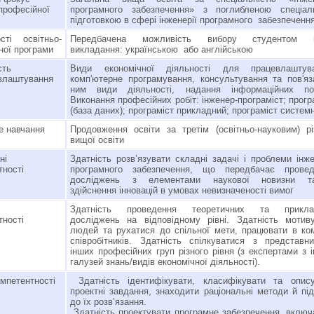
-професійної
програмного забезпечення» з поглибленою спеціал
підготовкою в сфері інженерії програмного забезпеченн
сті освітньо-
Передбачена можливість вибору студентом 
ної програми
викладання: українською або англійською
сть
Види економічної діяльності для працевлаштува
влаштування
комп'ютерне програмування, консультування та пов'яз
ним види діяльності, надання інформаційних пос
Виконання професійних робіт: інженер-програміст; прогр
(база даних); програміст прикладний; програміст систем
 навчання
Продовження освіти за третім (освітньо-науковим) р
вищої освіти
ьні
Здатність розв’язувати складні задачі і проблеми інже
тності
програмного забезпечення, що передбачає провед
досліджень з елементами наукової новизни та
здійснення інновацій в умовах невизначеності вимог
Здатність проведення теоретичних та прикла
тності
досліджень на відповідному рівні. Здатність мотив
людей та рухатися до спільної мети, працювати в ко
співробітників. Здатність спілкуватися з представн
інших професійних груп різного рівня (з експертами з 
галузей знань/видів економічної діяльності).
омпетентності
Здатність ідентифікувати, класифікувати та опису
проектні завдання, знаходити раціональні методи й пі
до їх розв’язання.
Здатність проектувати програмне забезпечення, вклю