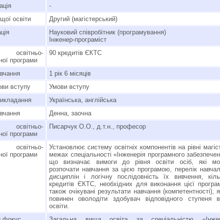
ація
-
щої освіти
Другий (магістерський)
ція
Науковий співробітник (програмування)
Інженер-програміст
 освітньо-
90 кредитів ЄКТС
ної програми
авчання
1 рік 6 місяців
ви вступу
Умови вступу
викладання
Українська, англійська
вчання
Денна, заочна
 освітньо-
Писарчук О.О., д.т.н., професор
ної програми
освітньо-
Установлює систему освітніх компонентів на рівні магіс
ної програми
межах спеціальності «Інженерія програмного забезпече
що визначає вимоги до рівня освіти осіб, які мо
розпочати навчання за цією програмою, перелік навча
дисциплін і логічну послідовність їх вивчення, кіль
кредитів ЄКТС, необхідних для виконання цієї програ
також очікувані результати навчання (компетентності), 
повинен оволодіти здобувач відповідного ступеня 
освіти.
 фокус
Загальна вища освіта за спеціальністю «Інжен