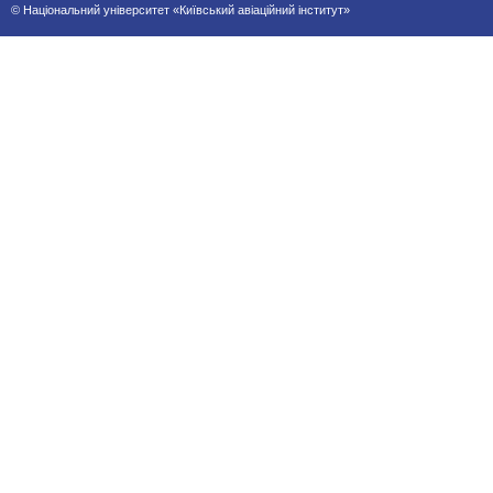
© Національний університет «Київський авіаційний інститут»