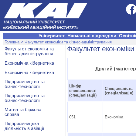
Університет
Навчальні підрозділи
Освітні
>
Головна
Факультет економіки та бізнес-адміністрування
Факультет економіки 
Факультет економіки та
бізнес-адміністрування
Економічна кібернетика
Другий (магісте
Економічна кібернетика
Підприємництво та
Шифр
бізнес-технології
Спеціальність
спеціальності
(спеціалізація)
(спеціалізації)
Підприємництво та
бізнес-технології
Митна та біржова
справа
051
Економіка
Підприємницька
діяльність в авіації