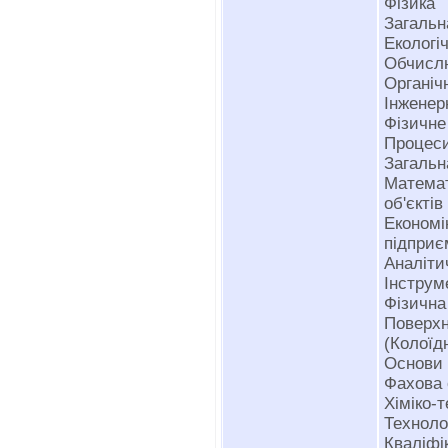
Фізика
Загальна
Екологіч
Обчислю
Органічн
Інженер
Фізичне
Процеси
Загальн
Матема
об'єктів
Економі
підприє
Аналіти
Інструм
Фізична
Поверх
(Колоїдн
Основи 
Фахова 
Хіміко-
Техноло
Кваліфі