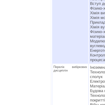
Вступ д
Фізико-х
Хімія в
Хімія м
Приклад
Хімія в
Фізико-
матеріа
Моделю
вуглево
Енергот
Контрол
процес
Перелік вибіркових
Іноземн
дисциплін
Технол
сполук
Електро
Матеріал
Будова 
Техноло
покритт
Військо