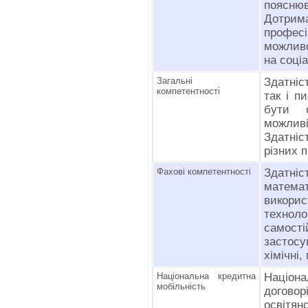
пояснюв
Дотрим
професі
можливо
на соці
Загальні
Здатніс
компетентності
так і п
бути с
можли
Здатні
різних п
Фахові компетентності
Здатніс
матема
викори
технол
самості
застосу
хімічні,
Національна кредитна
Націон
мобільність
догов
освітян