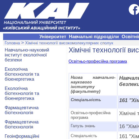
Університет
Навчальні підрозділи
Освітні
>
Головна
Хімічні технології високомолекулярних сполук
Хімічні технології в
Навчально-науковий
інститут екологічної
безпеки
Освітньо-професійна програма
Екологічна
біотехнологія та
Назва навчально-
Навчал
біоенергетика
наукового
безпек
інституту
Екологічна
(факультету)
біотехнологія та
біоенергетика
Спеціальність
161 "Хі
Фармацевтична
біотехнологія
Освітньо-професійна
Хімічні
програма
Фармацевтична
Галузь знань
16 "Хімі
біотехнологія
Спеціальність
161 "Хім
Геоінформаційні