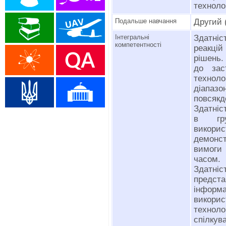
техноло
Подальше навчання
Другий 
Інтегральні
Здатніс
компетентності
реакці
рішень.
до зас
технол
діапа
повсякд
Здатніс
в гру
викори
демонс
вимоги 
часом.
Здатні
предс
інформа
викори
технолог
спілк