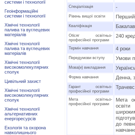
системи і технології
Спеціалізація
-
Геоінформаційні
системи і технології
Рівень вищої освіти
Перший 
Хімічні технології
Кваліфікація
Бакалавр
палива та вуглецевих
матеріалів
Обсяг освітньо-
240 кре
професійної програми
Хімічні технології
Термін навчання
4 роки
палива та вуглецевих
матеріалів
Передумови вступу
Умови 
Хімічні технології
високомолекулярних
Мова(и) викладання
Українс
сполук
Форма навчання
Денна, 
Цивільний захист
Гарант освітньо-
Трачевсь
Хімічні технології
професійної програми
високомолекулярних
Мета освітньо-
Мета о
сполук
професійної програми
освіти 
Хімічні технології
широки
альтернативних
підготу
енергоресурсів
до певн
Екологія та охорона
навчанн
навколишнього