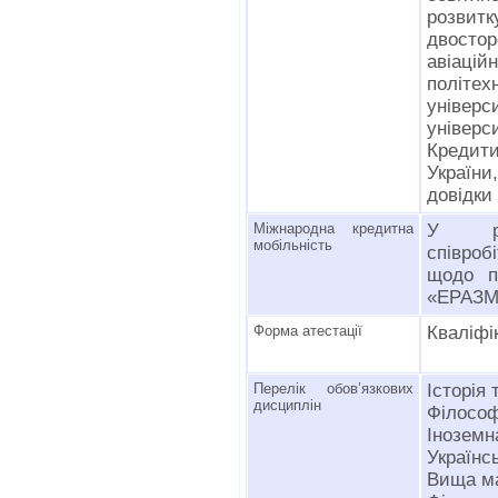
розвитк
двосто
авіаці
політе
уніве
універс
Кредит
Україн
довідки
Міжнародна кредитна
У ра
мобільність
співро
щодо п
«ЕРАЗМ
Форма атестації
Кваліфі
Перелік обов’язкових
Історія 
дисциплін
Філософ
Іноземн
Українс
Вища м