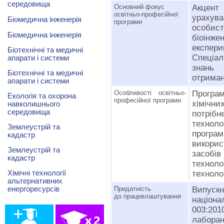
середовища
Основний фокус
Акцент
освітньо-професійної
урахува
Біомедична інженерія
програми
особис
Біомедична інженерія
біоінж
експери
Біотехнічні та медичні
Спеціал
апарати і системи
знань 
Біотехнічні та медичні
отриман
апарати і системи
Особливості освітньо-
Програ
Екологія та охорона
професійної програми
хімічни
навколишнього
середовища
потріб
технол
Землеустрій та
прогр
кадастр
викори
Землеустрій та
засобі
кадастр
техно
Хімічні технології
техноло
альтернативних
енергоресурсів
Придатність
Випуск
до працевлаштування
націон
003:20
лаборан