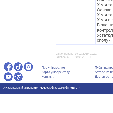
Хімія та
Основи 
Хімія т
Хімія пі
Біопошк
Контрол
Устатку
сполук 
Опубліковано: 19.02.2019, 10:11
Оновлено: 30.08.2019, 11:15
Про університет
Публічна пр
Карта університету
Авторське п
Контакти
Доступ до пу
© Національний університет «Київський авіаційний інститут»