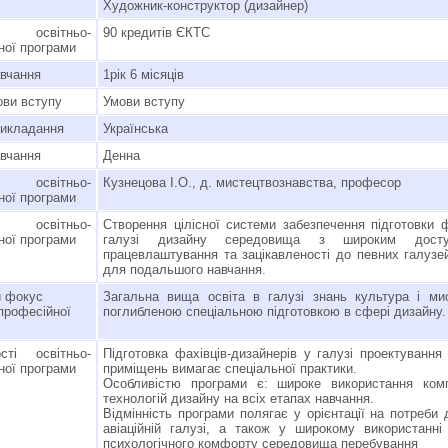
Художник-конструктор (дизайнер)
 освітньо-
90 кредитів ЄКТС
ної програми
авчання
1рік 6 місяців
ви вступу
Умови вступу
викладання
Українська
вчання
Денна
 освітньо-
Кузнецова І.О., д. мистецтвознавства, професор
ної програми
освітньо-
Створення цілісної системи забезпечення підготовки ф
ної програми
галузі дизайну середовища з широким дост
працевлаштування та зацікавленості до певних галузе
для подальшого навчання.
 фокус
Загальна вища освіта в галузі знань культура і ми
-професійної
поглибленою спеціальною підготовкою в сфері дизайну.
сті освітньо-
Підготовка фахівців-дизайнерів у галузі проектування 
ної програми
приміщень вимагає спеціальної практики.
Особливістю програми є: широке використання ком
технологій дизайну на всіх етапах навчання.
Відмінність програми полягає у орієнтації на потреби 
авіаційній галузі, а також у широкому використанні 
психологічного комфорту середовища перебування