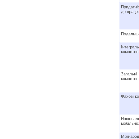
Придатні
до праце
Подальше
Інтеграл
компетен
Загальні
компетен
Фахові к
Націона
мобільні
Міжнаро