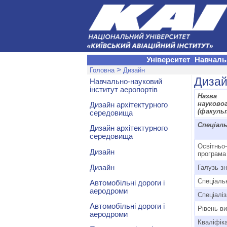
Університет
Навчаль
>
Головна
Дизайн
Диза
Навчально-науковий
інститут аеропортів
Назва 
науково
Дизайн архітектурного
(факуль
середовища
Спеціал
Дизайн архітектурного
середовища
Освітньо
Дизайн
програма
Дизайн
Галузь з
Спеціаль
Автомобільні дороги і
аеродроми
Спеціаліз
Автомобільні дороги і
Рівень ви
аеродроми
Кваліфіка