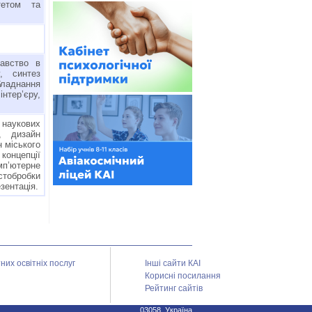
тетом та
навство в
, синтез
бладнання
нтер’єру,
 наукових
, дизайн
 міського
 концепції
мп’ютерне
стобробки
езентація.
их освітніх послуг
Інші сайти КАІ
Корисні посилання
Рейтинг сайтів
03058, Україна