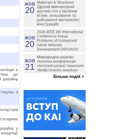
жов
Materials & Structures
(Другий міжнародний
20
круглий стіл з проблем
втоми, зношування та
руйнування матеріалів і
конструкцій)
2026 IEEE 8th International
жов
Conference Actual
Problems of Unmanned
20
Aerial Vehicles
Development (APUAVD)
Міжнародна науково-
жов
технічна конференція
21
«Інтелектуальні технології
ахівців в
лінгвістичного аналізу»
упом до
Більше подій >
й дизайну
стецтво з
інтер’єрів
п’ютерних
дизайну у
концепції