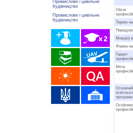
Промислове і цивільне
будівництво
Обсяг
професій
Промислове і цивільне
будівництво
Термін н
Передумо
Мова(и) 
Форма на
Гарант
професій
Мета 
професій
Основний
освітньо
програми
Особливо
професій