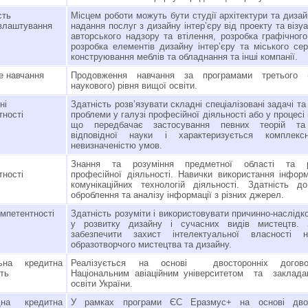
сть
Місцем роботи можуть бути студії архітектури та дизай
влаштування
надання послуг з дизайну інтер’єру від проекту та візуа
авторського надзору та втілення, розробка графічного
розробка елементів дизайну інтер’єру та міського се
конструювання меблів та обладнання та інші компанії.
 навчання
Продовження навчання за програмами третього (о
наукового) рівня вищої освіти.
ьні
Здатність розв’язувати складні спеціалізовані задачі та
тності
проблеми у галузі професійної діяльності або у процесі
що передбачає застосування певних теорій та
відповідної науки і характеризується комплекс
невизначеністю умов.
Знання та розуміння предметної області та р
тності
професійної діяльності. Навички використання інформ
комунікаційних технологій діяльності. Здатність д
оброблення та аналізу інформації з різних джерел.
омпетентності
Здатність розуміти і використовувати причинно-наслідко
у розвитку дизайну і сучасних видів мистецтв. З
забезпечити захист інтелектуальної власності 
образотворчого мистецтва та дизайну.
льна кредитна
Реалізується на основі двосторонніх догов
сть
Національним авіаційним університетом та заклад
освіти України.
дна кредитна
У рамках програми ЄС Еразмус+ на основі двос