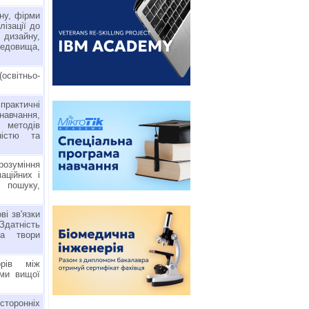
ну, фірми
лізації до
 дизайну,
редовища,
світньо-
 практичні
 навчання,
 методів
ністю та
озуміння
аційних і
о пошуку,
ві зв'язки
датність
на твори
орів між
ами вищої
торонніх