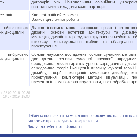
сть
договорів між Національним авіаційним універси
навчальними закладами країн-партнерів.
естації
Кваліфікаційний екзамен
Захист дипломної роботи
 обов’язкових
Ділова іноземна мова, авторське право і патентоз
их дисциплін
дизайні, основи естетики архітектури та дизайну
мистецтв, дизайн інтер’єру, конструювання меблів та о
інтер’єру, конструювання меблів та обладнання і
проектування.
 вибіркових
Основи наукових досліджень, основи сучасних методів
их дисциплін
досліджень, основи сучасної наукової парадигми
середовища, дизайн архітектурного середовища, дизайн
середовища, теорія і концепції дизайну, сучасні теорії і
дизайну, теорії і концепції сучасного дизайну, ко
проектування, комп’ютерні методи візуалізації, по
презентації, комп’ютерна візуалізація, пост обробка і пр
: 22.02.2019, 09:36
18.07.2019, 15:03
Публічна пропозиція на укладання договору про надання платн
Авторське право та умови використання
Доступ до публічної інформації