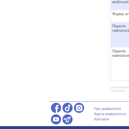
мобільні
Форма ат
Перелік
навчальн
Перелік
навчальн
Опубліковано
Оновлено: 
Про університет
Карта університету
Контакти