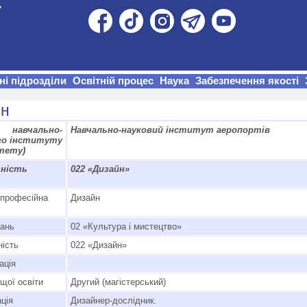
ні підрозділи
Освітній процес
Наука
Забезпечення якості
йн
навчально-
Навчально-науковий інститут аеропортів
го інституту
тету)
ьність
022 «Дизайн»
-професійна
Дизайн
нань
02 «Культура і мистецтво»
ність
022 «Дизайн»
ація
щої освіти
Другий (магістерський)
ція
Дизайнер-дослідник.