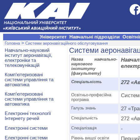
Університет
Навчальні підрозділи
Освітні
>
Головна
Системи аеронавігаційного обслуговування
Системи аеронавігац
Навчально-науковий
інститут аеронавігації,
Назва навчально-
Навчал
електроніки та
наукового
телекомунікацій
електр
інституту
(факультету)
Комп’ютеризовані
системи управління та
Спеціальність
272 «А
автоматика
Комп’ютеризовані
Освітньо-професійна
Системи
системи управління та
програма
автоматика
Галузь знань
27 «Т
Електронні технології
Спеціальність
272 «Ав
Інтернету речей
Електронні системи
Спеціалізація
-
Електронні системи
Рівень вищої освіти
Перший