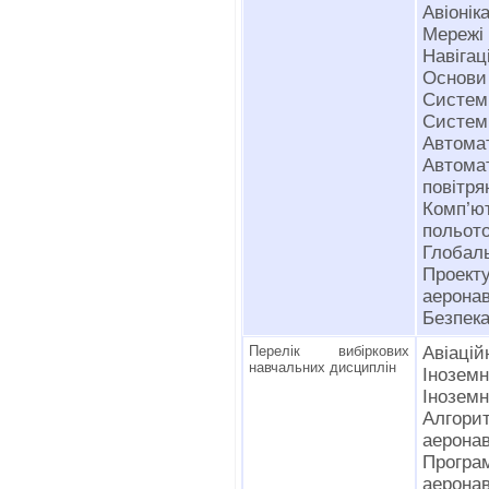
Авіонік
Мережі 
Навігац
Основи
Систем
Системи
Автомат
Автома
повітр
Комп’ю
польот
Глобаль
Проек
аеронав
Безпека
Перелік вибіркових
Авіацій
навчальних дисциплін
Інозем
Іноземн
Алгори
аеронав
Прог
аеронав