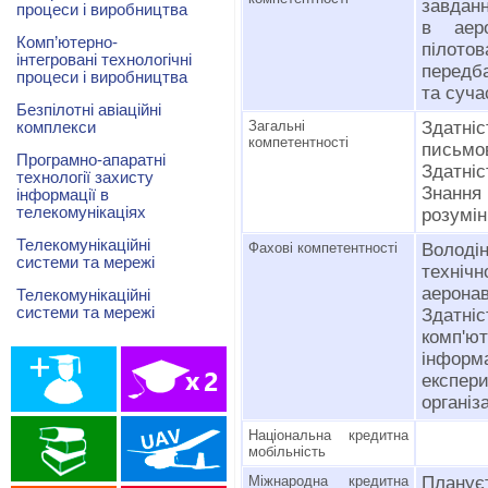
завданн
процеси і виробництва
в аеро
Комп’ютерно-
пілотов
інтегровані технологічні
передба
процеси і виробництва
та суча
Безпілотні авіаційні
Загальні
Здатніс
комплекси
компетентності
письмо
Програмно-апаратні
Здатніс
технології захисту
Знання
інформації в
телекомунікаціях
розумін
Телекомунікаційні
Фахові компетентності
Володін
системи та мережі
техніч
аеронав
Телекомунікаційні
системи та мережі
Здатні
комп'ют
інфор
експер
організа
Національна кредитна
мобільність
Міжнародна кредитна
Плануєт