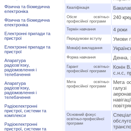
Фізична та біомедична
Кваліфікація
Бакалав
електроніка
Обсяг освітньо-
240 кре
Фізична та біомедична
професійної програми
електроніка
Термін навчання
4 роки
Електронні прилади та
пристрої
Передумови вступу
Умови 
Електронні прилади та
Мова(и) викладання
Українс
пристрої
Форма навчання
Денна, 
Апаратура
радіозв’язку,
Гарант освітньо-
Конін В
радіомовлення і
професійної програми
с.н.с, 
телебачення
Мета освітньо-
Мета ос
Апаратура
професійної програми
галузі
радіозв’язку,
радіомовлення і
аеронав
телебачення
навіга
повітря
Радіоелектронні
пристрої, системи та
Основний фокус
Спеціа
комплекси
освітньо-професійної
обслуг
програми
Радіоелектронні
трансп
пристрої, системи та