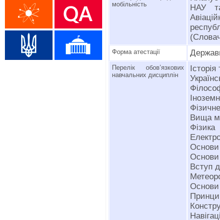
мобільність
НАУ та
Авіаці
респуб
(Слова
Форма атестації
Держав
Перелік обов’язкових
Історія
навчальних дисциплін
Українс
Філосо
Інозем
Фізичн
Вища м
Фізика
Електро
Основи 
Основи 
Вступ д
Метеоро
Основи 
Принцип
Констру
Навігац