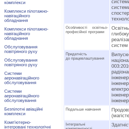
системи
комплекси
систем
Комплекси пілотажно-
спост
навігаційного
техноло
обладнання
Особливості освітньо-
Освіт
Комплекси пілотажно-
професійної програми
глибок
навігаційного
обладнання
реаліз
систем 
Обслуговування
повітряного руху
Придатність
Випус
до працевлаштування
націо
Обслуговування
повітряного руху
003:201
радіона
Системи
інженер
аеронавігаційного
обслуговування
інжене
електр
Системи
інженер
аеронавігаційного
інженер
обслуговування
Безпілотні авіаційні
Подальше навчання
Прод
комплекси
(магіст
Комп’ютерно-
Інтегральні
Здатні
інтегровані технологічні
компетентності