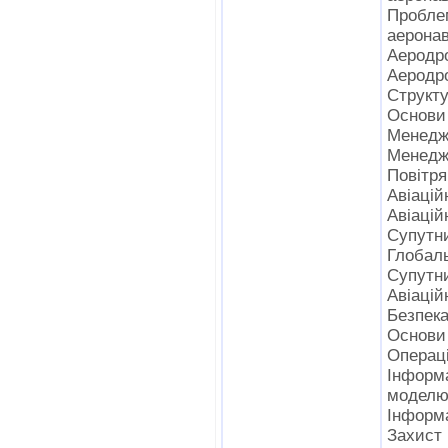
Пробле
аеронав
Аеродр
Аеродр
Структу
Основи
Менеджм
Менеджм
Повітря
Авіацій
Авіацій
Супутни
Глобаль
Супутни
Авіацій
Безпека
Основи 
Операці
Інфор
моделю
Інформ
Захист 