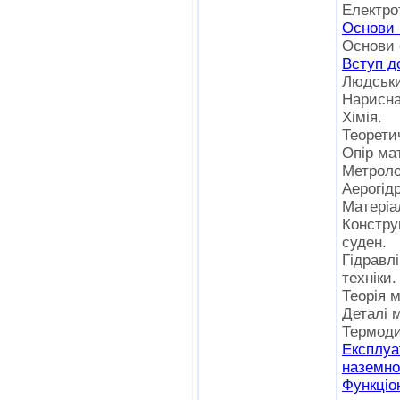
Електрот
Основи 
Основи 
Вступ д
Людськи
Нарисна
Хімія.
Теорети
Опір мат
Метролог
Аерогід
Матеріа
Констру
суден.
Гідравл
техніки.
Теорія 
Деталі 
Термоди
Експлу
наземно
Функці