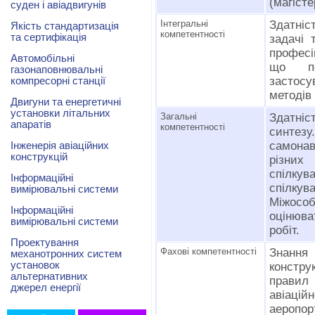
(магісте
суден і авіадвигунів
Інтегральні
Здатніс
Якість стандартизація
компетентності
та сертифікація
задачі 
професі
Автомобільні
що пе
газонаповнювальні
застос
компресорні станції
методів 
Двигуни та енергетичні
установки літальних
Загальні
Здатніс
апаратів
компетентності
синте
самонав
Інженерія авіаційних
конструкцій
різних
спілкув
Інформаційні
спілку
вимірювальні системи
Міжособ
Інформаційні
оцінюва
вимірювальні системи
робіт.
Проектування
Фахові компетентності
Знанн
механотронних систем
установок
констру
альтернативних
правил
джерел енергії
авіацій
аеропорт