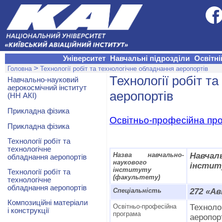
Університет
Навчальні підрозділи
Освітні
>
Головна
Технології робіт та технологічне обладнання аеропортів
Технології робіт т
Навчально-науковий
аерокосмічний інститут
аеропортів
(НН АКІ)
Прикладна фізика
Освітньо-професійна пр
Прикладна фізика
Технології робіт та
технологічне
Назва навчально-
Навча
обладнання аеропортів
наукового
інсти
інституту
Технології робіт та
(факультету)
технологічне
обладнання аеропортів
Спеціальність
272 «А
Композиційні матеріали
Освітньо-професійна
Техноло
і конструкції
програма
аеропор