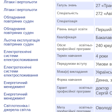
Літаки і вертольоти
Галузь знань
27 «Тра
Літаки і вертольоти
Спеціальність
272 «Ав
Обладнання
повітряних суден
Спеціалізація
Обладнання
Рівень вищої освіти
Перший 
повітряних суден
Кваліфікація
Бакалав
Льотна експлуатація
повітряних суден
Обсяг освітньо-
240 кре
професійної програми
Електротехнічні
системи
Термін навчання
4 роки
електроспоживання
Передумови вступу
Умови в
Електротехнічні
системи
Мова(и) викладання
Українсь
електроспоживання
Форма навчання
Денна, 
Енергетичний
менеджмент
Гарант освітньо-
доктор
професійної програми
Сергій 
Енергетичний
менеджмент
Світлотехніка і
Мета освітньо-
Оволоді
джерела світла
професійної програми