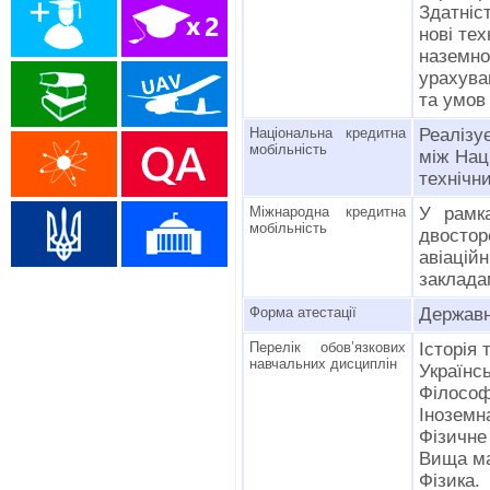
Здатніс
нові тех
наземно
урахува
та умов 
Національна кредитна
Реалізу
мобільність
між Нац
технічн
Міжнародна кредитна
У рамк
мобільність
двосто
авіаці
заклада
Форма атестації
Державн
Перелік обов’язкових
Історія 
навчальних дисциплін
Українс
Філософ
Іноземн
Фізичне
Вища ма
Фізика.