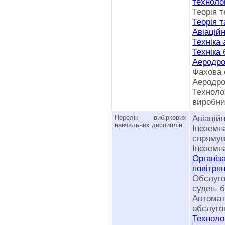
технолог
Теорія т
Теорія т
Авіаційн
Техніка 
Техніка
Аеродро
Фахова 
Аеродро
Технол
виробни
Перелік вибіркових
Авіаційн
навчальних дисциплін
Іноз
спрямув
Іноземн
Органі
повітря
Обслуг
суден, 
Автом
обслуго
Техноло