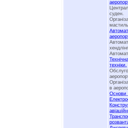
аеропор
Централ
суден.
Організ
мастиль
Автома
аеропор
Автом
хендлін
Автомат
Технічн
техніки.
Обслуго
аеропор
Організ
в аеропо
Основи 
Електро
Констру
авіаційн
Транс
розвант
Диспет